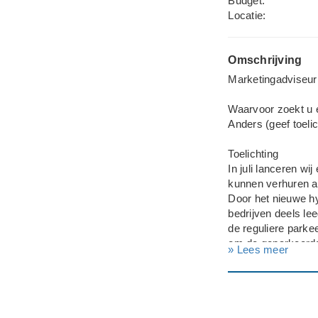
Budget:
Locatie:
Omschrijving
Marketingadviseur
Waarvoor zoekt u 
Anders (geef toelic
Toelichting
In juli lanceren wi
kunnen verhuren a
Door het nieuwe h
bedrijven deels le
de reguliere parke
om de geparkeerde
» Lees meer
Het wordt een soor
Wij gaan in dit ka
tussenpersoon die
site 5 % commissie
Welk marketingbedr