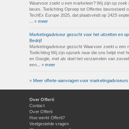
Waarvoor zoekt u een marketeer? Wij zijn op zoek 
beurs. Toelichting Oproep tot Offertes beurssta
TechEx Europe 2025, dat plaatsvindt op 2425 septe
... »
meer
Marketingadviseur gezocht voor het uitzetten en op
Bedrijf
Marketingadviseur gezocht Waarvoor zoekt u een 
Toelichting Wij zijn opzoek naar die ons helpt met h
en Google, met als doel het verzamelen van zovee
een... »
meer
»
Meer offerte-aanvragen voor marketingadviseurs
Over Offerti
Contact
Over Offerti
Hoe werkt Offerti?
Veelgestelde vragen