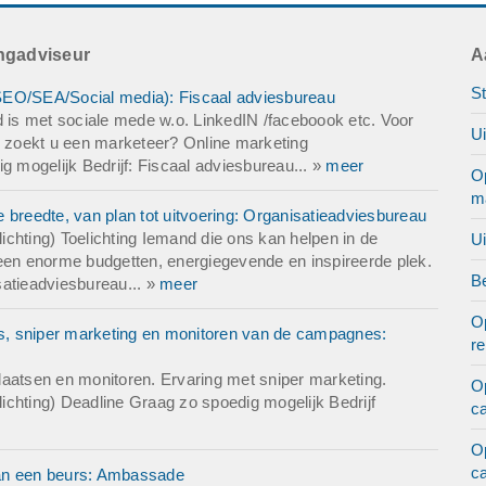
markt zetten (plus een vergoeding voor de opstartkosten?)? We sta
schappen.
ingadviseur
A
St
SEO/SEA/Social media): Fiscaal adviesbureau
er mail.
d is met sociale mede w.o. LinkedIN /faceboook etc. Voor
U
 zoekt u een marketeer? Online marketing
mogelijk Bedrijf: Fiscaal adviesbureau... »
meer
O
m
 breedte, van plan tot uitvoering: Organisatieadviesbureau
chting) Toelichting Iemand die ons kan helpen in de
U
s geen enorme budgetten, energiegevende en inspireerde plek.
Be
satieadviesbureau... »
meer
O
s, sniper marketing en monitoren van de campagnes:
r
laatsen en monitoren. Ervaring met sniper marketing.
O
chting) Deadline Graag zo spoedig mogelijk Bedrijf
c
O
c
van een beurs: Ambassade