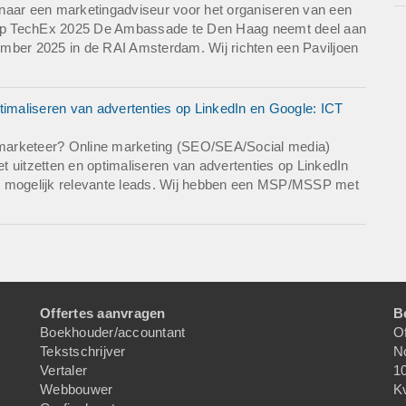
naar een marketingadviseur voor het organiseren van een
nd op TechEx 2025 De Ambassade te Den Haag neemt deel aan
mber 2025 in de RAI Amsterdam. Wij richten een Paviljoen
timaliseren van advertenties op LinkedIn en Google: ICT
marketeer? Online marketing (SEO/SEA/Social media)
et uitzetten en optimaliseren van advertenties op LinkedIn
l mogelijk relevante leads. Wij hebben een MSP/MSSP met
Offertes aanvragen
B
Boekhouder/accountant
Of
Tekstschrijver
N
Vertaler
1
Webbouwer
K