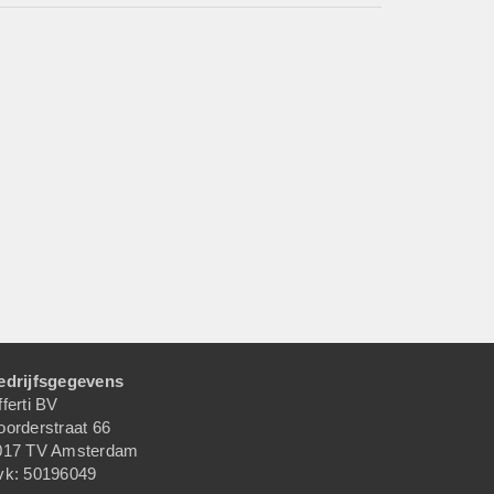
edrijfsgegevens
ferti BV
oorderstraat 66
017 TV Amsterdam
vk: 50196049