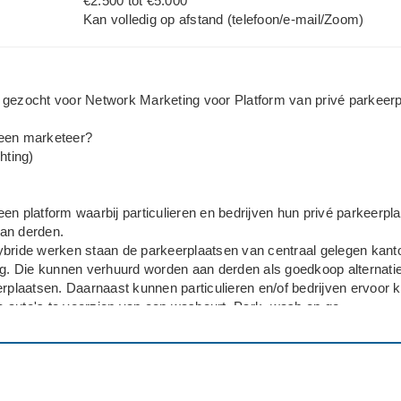
€2.500 tot €5.000
Kan volledig op afstand (telefoon/e-mail/Zoom)
 gezocht voor Network Marketing voor Platform van privé parkeer
een marketeer?
hting)
j een platform waarbij particulieren en bedrijven hun privé parkeerpl
an derden.
ybride werken staan de parkeerplaatsen van centraal gelegen kant
eg. Die kunnen verhuurd worden aan derden als goedkoop alternatie
erplaatsen. Daarnaast kunnen particulieren en/of bedrijven ervoor 
 auto's te voorzien van een wasbeurt. Park, wash en go.
t van een airbnb voor parkeerplaatsen.
der ook gebruik maken van network marketing. Dat wil zeggen dat e
 verantwoordelijk is voor het aanmelden van een nieuwe parkeerpl
 krijgt van de inkomsten uit de betreffende parkeerplek.
ijf wil hierbij de uitdaging nemen om voor 5 % commissie per par