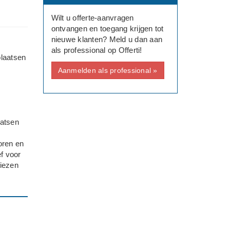
Wilt u offerte-aanvragen
ontvangen en toegang krijgen tot
nieuwe klanten? Meld u dan aan
als professional op Offerti!
plaatsen
Aanmelden als professional »
aatsen
oren en
f voor
kiezen
lk
ek op de
keerplek