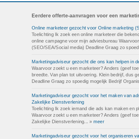
dit concept in de 
open voor partner
Eerdere offerte-aanvragen voor een market
Offerte
Online marketeer gezocht voor Online marketing (
Graag uw reactie p
Toelichting Ik zoek een online marketeer die beken
online campagne voor mijn adviesbureau Waarvoor
(SEO/SEA/Social media) Deadline Graag zo spoedig 
Marketingadviseur gezocht die ons kan helpen in de
Waarvoor zoekt u een marketeer? Anders (geef toeli
breedte. Van plan tot uitvoering. Klein bedrijf, du
Deadline Graag zo spoedig mogelijk Bedrijf Organi
Marketingadviseur gezocht voor het maken van ad
Zakelijke Dienstverlening
Toelichting Ik zoek iemand die ads kan maken en p
Waarvoor zoekt u een marketeer? Anders (geef toeli
Zakelijke Dienstverlening... »
meer
Marketingadviseur gezocht voor het organiseren 