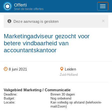
Offerti
Toggl
Snel de beste offertes
navig
×
Deze aanvraag is gesloten
Marketingadviseur gezocht voor
betere vindbaarheid van
accountantskantoor
8 juni 2021
Leiden
Zuid-Holland
Vakgebied Marketing / Communicatie
Deadline:
Binnen 30 dagen
Budget:
Nog onbekend
Locatie:
Kan volledig op afstand (telefoon/e-
mail/Zoom)