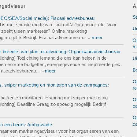
ingadviseur
A
St
SEO/SEA/Social media): Fiscaal adviesbureau
d is met sociale mede w.o. LinkedIN /faceboook etc. Voor
U
 zoekt u een marketeer? Online marketing
mogelijk Bedrijf: Fiscaal adviesbureau... »
meer
O
m
 breedte, van plan tot uitvoering: Organisatieadviesbureau
chting) Toelichting Iemand die ons kan helpen in de
U
s geen enorme budgetten, energiegevende en inspireerde plek.
Be
satieadviesbureau... »
meer
O
s, sniper marketing en monitoren van de campagnes:
r
laatsen en monitoren. Ervaring met sniper marketing.
O
chting) Deadline Graag zo spoedig mogelijk Bedrijf
c
O
c
van een beurs: Ambassade
naar een marketingadviseur voor het organiseren van een