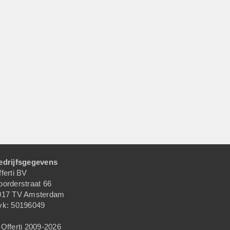
edrijfsgegevens
ferti BV
oorderstraat 66
017 TV Amsterdam
vk: 50196049
Offerti 2009-2026