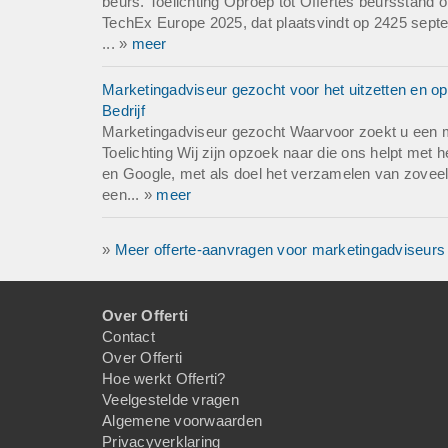
beurs. Toelichting Oproep tot Offertes beurssta
TechEx Europe 2025, dat plaatsvindt op 2425 septe
... »
meer
Marketingadviseur gezocht voor het uitzetten en op
Bedrijf
Marketingadviseur gezocht Waarvoor zoekt u een 
Toelichting Wij zijn opzoek naar die ons helpt met h
en Google, met als doel het verzamelen van zovee
een... »
meer
»
Meer offerte-aanvragen voor marketingadviseurs
Over Offerti
Contact
Over Offerti
Hoe werkt Offerti?
Veelgestelde vragen
Algemene voorwaarden
Privacyverklaring