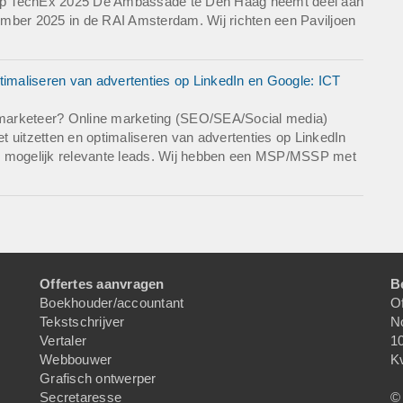
nd op TechEx 2025 De Ambassade te Den Haag neemt deel aan
mber 2025 in de RAI Amsterdam. Wij richten een Paviljoen
timaliseren van advertenties op LinkedIn en Google: ICT
marketeer? Online marketing (SEO/SEA/Social media)
et uitzetten en optimaliseren van advertenties op LinkedIn
l mogelijk relevante leads. Wij hebben een MSP/MSSP met
Offertes aanvragen
B
Boekhouder/accountant
Of
Tekstschrijver
N
Vertaler
1
Webbouwer
K
Grafisch ontwerper
Secretaresse
© 