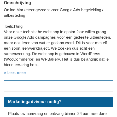
Omschrijving
Online Marketeer gezocht voor Google Ads begeleiding /
uitbesteding
Toelichting
Voor onze technische webshop in opstartfase willen graag
onze Google Ads campagnes voor een gedeelte uitbesteden,
maar ook leren van wat er gedaan word. Dit is voor mezelf
een soort leer/werktraject. We zoeken dus echt een
samenwerking. De webshop is gebouwd in WordPress
(WooCommerce) en WPBakery. Het is dus belangrijk dat je
hierin ervaring hebt.
» Lees meer
Huidige situatie:
- Merchant center is ingericht
- Responsive, google shopping en dynamic advertenties zijn
al aangemaakt
- GA4 is gekoppeld
Marketingadviseur nodig?
- Er word gebruik gemaakt van product feed pro voor de
datafeed
Plaats uw aanvraag en ontvang binnen 24 uur meerdere