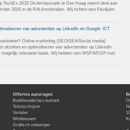
nd op TechEx 2025 De Ambassade te Den Haag neemt deel aan
mber 2025 in de RAI Amsterdam. Wij richten een Paviljoen
timaliseren van advertenties op LinkedIn en Google: ICT
marketeer? Online marketing (SEO/SEA/Social media)
et uitzetten en optimaliseren van advertenties op LinkedIn
l mogelijk relevante leads. Wij hebben een MSP/MSSP met
Offertes aanvragen
B
Boekhouder/accountant
Of
Tekstschrijver
N
Vertaler
1
Webbouwer
K
Grafisch ontwerper