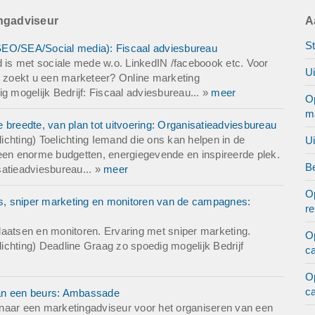
ingadviseur
A
St
SEO/SEA/Social media): Fiscaal adviesbureau
d is met sociale mede w.o. LinkedIN /faceboook etc. Voor
U
 zoekt u een marketeer? Online marketing
mogelijk Bedrijf: Fiscaal adviesbureau... »
meer
O
m
 breedte, van plan tot uitvoering: Organisatieadviesbureau
chting) Toelichting Iemand die ons kan helpen in de
U
s geen enorme budgetten, energiegevende en inspireerde plek.
Be
satieadviesbureau... »
meer
O
s, sniper marketing en monitoren van de campagnes:
r
laatsen en monitoren. Ervaring met sniper marketing.
O
chting) Deadline Graag zo spoedig mogelijk Bedrijf
c
O
c
van een beurs: Ambassade
naar een marketingadviseur voor het organiseren van een