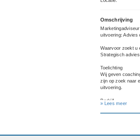
Locatie:
Omschrijving
Marketingadviseur 
uitvoering: Advies
Waarvoor zoekt u 
Strategisch advies
Toelichting
Wij geven coaching
zijn op zoek naar 
uitvoering.
Bedrijf
» Lees meer
Advies op Slaapge