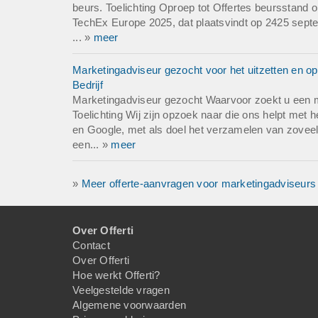
beurs. Toelichting Oproep tot Offertes beurssta
TechEx Europe 2025, dat plaatsvindt op 2425 septe
... »
meer
Marketingadviseur gezocht voor het uitzetten en op
Bedrijf
Marketingadviseur gezocht Waarvoor zoekt u een 
Toelichting Wij zijn opzoek naar die ons helpt met h
en Google, met als doel het verzamelen van zovee
een... »
meer
»
Meer offerte-aanvragen voor marketingadviseurs
Over Offerti
Contact
Over Offerti
Hoe werkt Offerti?
Veelgestelde vragen
Algemene voorwaarden