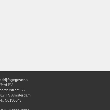
edrijfsgegevens
ferti BV
oorderstraat 66
017 TV Amsterdam
vk: 50196049