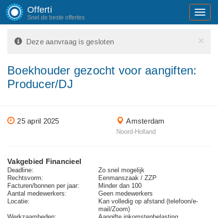
Offerti
Toggl
Snel de beste offertes
navig
×
Deze aanvraag is gesloten
Boekhouder gezocht voor aangiften:
Producer/DJ
25 april 2025
Amsterdam
Noord-Holland
Vakgebied Financieel
Deadline:
Zo snel mogelijk
Rechtsvorm:
Eenmanszaak / ZZP
Facturen/bonnen per jaar:
Minder dan 100
Aantal medewerkers:
Geen medewerkers
Locatie:
Kan volledig op afstand (telefoon/e-
mail/Zoom)
Werkzaamheden:
Aangifte inkomstenbelasting