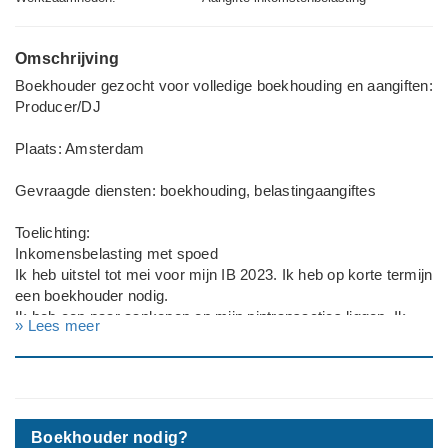
Omschrijving
Boekhouder gezocht voor volledige boekhouding en aangiften:
Producer/DJ
Plaats: Amsterdam
Gevraagde diensten: boekhouding, belastingaangiftes
Toelichting:
Inkomensbelasting met spoed
Ik heb uitstel tot mei voor mijn IB 2023. Ik heb op korte termijn
een boekhouder nodig.
Ik heb een paar aankopen en mijn pintransacties liggen. Ik
» Lees meer
heb verder niet veel admin.
---
Type aanvraag: Zakelijk
Rechtsvorm: Eenmanszaak/ZZP
Boekhouder nodig?