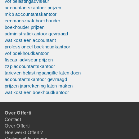
vof belastingadviseur
accountantskantoor prijzen
mkb accountantskantoor
eenmanszaak boekhouder
boekhouder prijzen
administratiekantoor gevraagd
wat kost een accountant
professioneel boekhoudkantoor
vof boekhoudkantoor
fiscaal adviseur prijzen
zzp accountantskantoor
tarieven belastingaangifte laten doen
accountantskantoor gevraagd
prijzen jaarrekening laten maken
wat kost een boekhoudkantoor
Over Offerti
Contact
Over Offerti
Hoe werkt Offerti?
Veelgestelde vragen