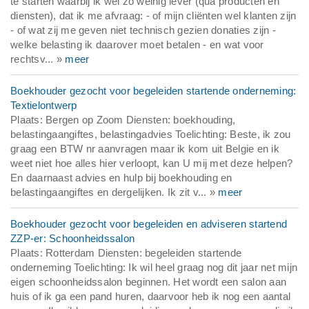
te starten waarbij ik wel zó weinig lever (qua producten en
diensten), dat ik me afvraag: - of mijn cliënten wel klanten zijn
- of wat zij me geven niet technisch gezien donaties zijn -
welke belasting ik daarover moet betalen - en wat voor
rechtsv... »
meer
Boekhouder gezocht voor begeleiden startende onderneming:
Textielontwerp
Plaats: Bergen op Zoom Diensten: boekhouding,
belastingaangiftes, belastingadvies Toelichting: Beste, ik zou
graag een BTW nr aanvragen maar ik kom uit Belgie en ik
weet niet hoe alles hier verloopt, kan U mij met deze helpen?
En daarnaast advies en hulp bij boekhouding en
belastingaangiftes en dergelijken. Ik zit v... »
meer
Boekhouder gezocht voor begeleiden en adviseren startend
ZZP-er: Schoonheidssalon
Plaats: Rotterdam Diensten: begeleiden startende
onderneming Toelichting: Ik wil heel graag nog dit jaar net mijn
eigen schoonheidssalon beginnen. Het wordt een salon aan
huis of ik ga een pand huren, daarvoor heb ik nog een aantal