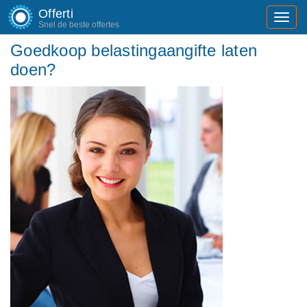
Offerti
Toggl
Snel de beste offertes
navig
Goedkoop belastingaangifte laten
doen?