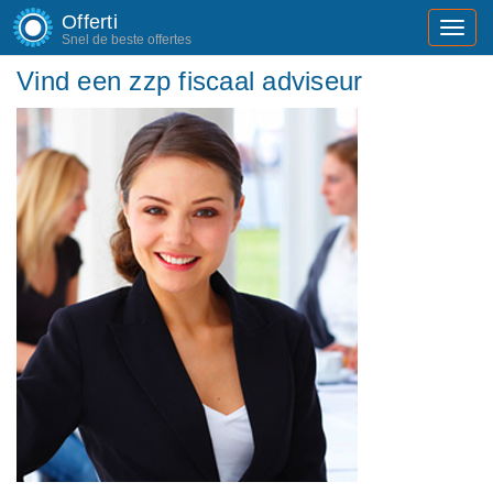
Offerti
Toggl
Snel de beste offertes
navig
Vind een zzp fiscaal adviseur