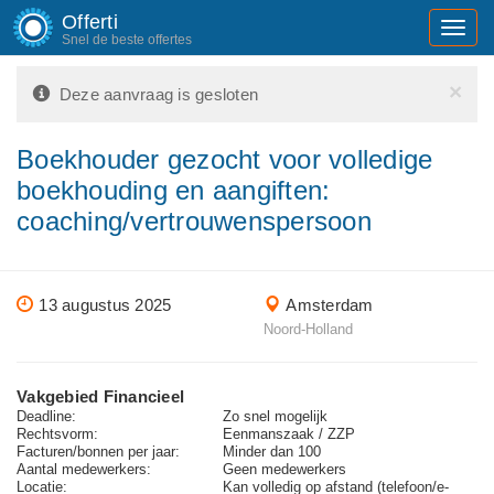
Offerti
Toggl
Snel de beste offertes
navig
×
Deze aanvraag is gesloten
Boekhouder gezocht voor volledige
boekhouding en aangiften:
coaching/vertrouwenspersoon
13 augustus 2025
Amsterdam
Noord-Holland
Vakgebied Financieel
Deadline:
Zo snel mogelijk
Rechtsvorm:
Eenmanszaak / ZZP
Facturen/bonnen per jaar:
Minder dan 100
Aantal medewerkers:
Geen medewerkers
Locatie:
Kan volledig op afstand (telefoon/e-