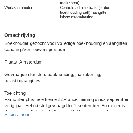
mail/Zoom)
Werkzaamheden:
Controle administratie (ik doe
boekhouding zelf), aangifte
inkomstenbelasting
Omschrijving
Boekhouder gezocht voor volledige boekhouding en aangiften:
coaching/vertrouwenspersoon
Plaats: Amsterdam
Gevraagde diensten: boekhouding, jaarrekening,
belastingaangiftes
Toelichting:
Particulier plus hele kleine ZZP onderneming sinds september
vorig jaar. Heb uitstel gevraagd tot 1 september. Formulier is
door omstandigheden half ingevuld. Moet opnieuw doorlopen
» Lees meer
worden.
---
Type aanvraag: Zakelijk