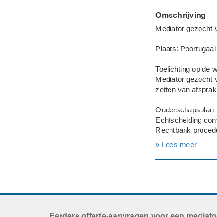
Omschrijving
Mediator gezocht v
Plaats: Poortugaal
Toelichting op de
Mediator gezocht v
zetten van afsprak
Ouderschapsplan
Echtscheiding con
Rechtbank proced
---
» Lees meer
Beide partijen zij
Deadline: Graag z
Eerdere offerte-aanvragen voor een mediato