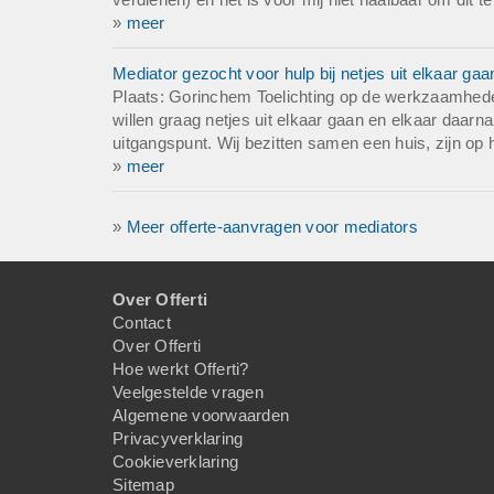
»
meer
Mediator gezocht voor hulp bij netjes uit elkaar ga
Plaats: Gorinchem Toelichting op de werkzaamheden 
willen graag netjes uit elkaar gaan en elkaar daarna
uitgangspunt. Wij bezitten samen een huis, zijn op 
»
meer
»
Meer offerte-aanvragen voor mediators
Over Offerti
Contact
Over Offerti
Hoe werkt Offerti?
Veelgestelde vragen
Algemene voorwaarden
Privacyverklaring
Cookieverklaring
Sitemap