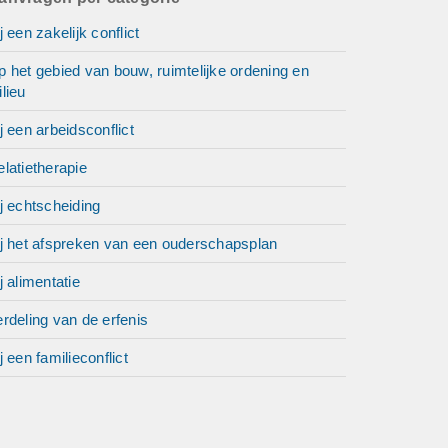
j een zakelijk conflict
 het gebied van bouw, ruimtelijke ordening en
lieu
j een arbeidsconflict
latietherapie
j echtscheiding
ij het afspreken van een ouderschapsplan
j alimentatie
rdeling van de erfenis
j een familieconflict