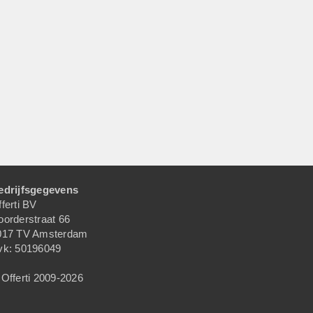
edrijfsgegevens
ferti BV
oorderstraat 66
017 TV Amsterdam
vk: 50196049
Offerti 2009-2026