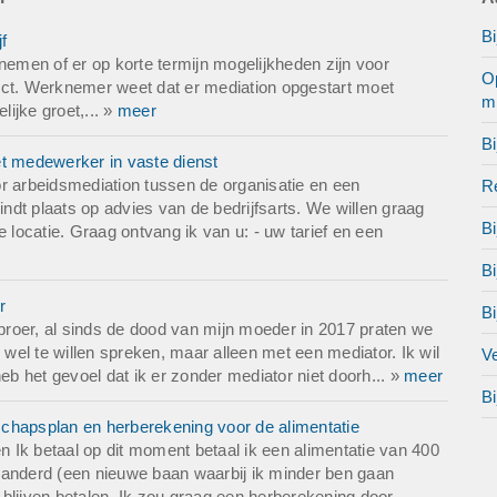
Bi
f
nemen of er op korte termijn mogelijkheden zijn voor
Op
ict. Werknemer weet dat er mediation opgestart moet
mi
lijke groet,... »
meer
Bi
et medewerker in vaste dienst
r arbeidsmediation tussen de organisatie en een
Re
dt plaats op advies van de bedrijfsarts. We willen graag
Bi
 locatie. Graag ontvang ik van u: - uw tarief en een
B
r
Bi
 broer, al sinds de dood van mijn moeder in 2017 praten we
 wel te willen spreken, maar alleen met een mediator. Ik wil
Ve
 het gevoel dat ik er zonder mediator niet doorh... »
meer
Bi
chapsplan en herberekening voor de alimentatie
 Ik betaal op dit moment betaal ik een alimentatie van 400
veranderd (een nieuwe baan waarbij ik minder ben gaan
e blijven betalen. Ik zou graag een herberekening door...