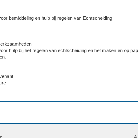
oor bemiddeling en hulp bij regelen van Echtscheiding
 werkzaamheden
oor hulp bij het regelen van echtscheiding en het maken en op pap
en.
venant
ure
n akkoord met mediation
o spoedig mogelijk
r
A