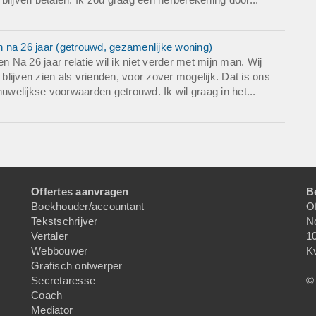
an na 26 jaar (getrouwd, gezamenlijke woning)
Na 26 jaar relatie wil ik niet verder met mijn man. Wij
 blijven zien als vrienden, voor zover mogelijk. Dat is ons
huwelijkse voorwaarden getrouwd. Ik wil graag in het...
Offertes aanvragen
B
Boekhouder/accountant
Of
Tekstschrijver
N
Vertaler
1
Webbouwer
K
Grafisch ontwerper
Secretaresse
© 
Coach
Mediator