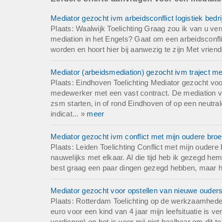
Mediator gezocht ivm arbeidsconflict logistiek bedrij
Plaats: Waalwijk Toelichting Graag zou ik van u ver
mediation in het Engels? Gaat om een arbeidsconfl
worden en hoort hier bij aanwezig te zijn Met vriende
Mediator (arbeidsmediation) gezocht ivm traject m
Plaats: Eindhoven Toelichting Mediator gezocht voo
medewerker met een vast contract. De mediation vin
zsm starten, in of rond Eindhoven of op een neutrale
indicat... »
meer
Mediator gezocht ivm conflict met mijn oudere broe
Plaats: Leiden Toelichting Conflict met mijn oudere
nauwelijks met elkaar. Al die tijd heb ik gezegd hem
best graag een paar dingen gezegd hebben, maar heb
Mediator gezocht voor opstellen van nieuwe ouders
Plaats: Rotterdam Toelichting op de werkzaamheden
euro voor een kind van 4 jaar mijn leefsituatie is 
verdienen) en het is voor mij niet haalbaar om dit t