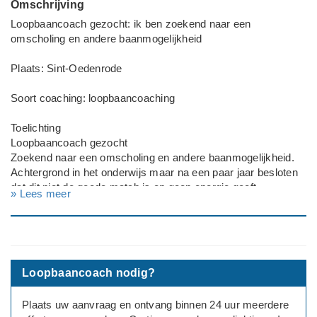
Omschrijving
Loopbaancoach gezocht: ik ben zoekend naar een
omscholing en andere baanmogelijkheid
Plaats: Sint-Oedenrode
Soort coaching: loopbaancoaching
Toelichting
Loopbaancoach gezocht
Zoekend naar een omscholing en andere baanmogelijkheid.
Achtergrond in het onderwijs maar na een paar jaar besloten
dat dit niet de goede match is en geen energie geeft.
» Lees meer
Nu geen idee wat ik wel zou willen doen
Werksituatie: Werkzoekend
---
Geslacht: vrouw
Loopbaancoach nodig?
Leeftijd: 25
Opleidingsniveau: hbo
Plaats uw aanvraag en ontvang binnen 24 uur meerdere
Huidige baan: leerkracht basisonderwijs