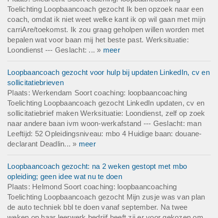
Toelichting Loopbaancoach gezocht Ik ben opzoek naar een
coach, omdat ik niet weet welke kant ik op wil gaan met mijn
carriAre/toekomst. Ik zou graag geholpen willen worden met
bepalen wat voor baan mij het beste past. Werksituatie:
Loondienst --- Geslacht: ... »
meer
Loopbaancoach gezocht voor hulp bij updaten LinkedIn, cv en
sollicitatiebrieven
Plaats: Werkendam Soort coaching: loopbaancoaching
Toelichting Loopbaancoach gezocht LinkedIn updaten, cv en
sollicitatiebrief maken Werksituatie: Loondienst, zelf op zoek
naar andere baan ivm woon-werkafstand --- Geslacht: man
Leeftijd: 52 Opleidingsniveau: mbo 4 Huidige baan: douane-
declarant Deadlin... »
meer
Loopbaancoach gezocht: na 2 weken gestopt met mbo
opleiding; geen idee wat nu te doen
Plaats: Helmond Soort coaching: loopbaancoaching
Toelichting Loopbaancoach gezocht Mijn zusje was van plan
de auto techniek bbl te doen vanaf september. Na twee
weken op haar leerwerk bedrijf heeft zij er voor gekozen om