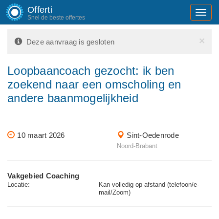
Offerti
Toggl
Snel de beste offertes
navig
×
Deze aanvraag is gesloten
Loopbaancoach gezocht: ik ben
zoekend naar een omscholing en
andere baanmogelijkheid
10 maart 2026
Sint-Oedenrode
Noord-Brabant
Vakgebied Coaching
Locatie:
Kan volledig op afstand (telefoon/e-
mail/Zoom)