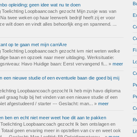
B
o opleiding; geen idee wat nu te doen
 Toelichting Loopbaancoach gezocht Mijn zusje was van
E
Na twee weken op haar leerwerk bedrijf heeft zij er voor
 wilt doen en vindt alles behoorlijk eng en spannend. ...
C
C
nt op te gaan met mijn carriAre
Fi
 Toelichting Loopbaancoach gezocht ivm niet weten welke
idige baan en opzoek naar meer uitdaging. Werksituatie:
L
ingsniveau: Havo Huidige baan: Eerst vervangend fi... »
meer
Co
 een nieuwe studie of een eventuele baan die goed bij mij
Pe
elichting Loopbaancoach gezocht Ik heb mijn havo diploma
P
wil graag hulp bij het vinden van een nieuwe studie of een
Net afgestudeerd / starter --- Geslacht: man... »
meer
Co
n ben en echt niet meer weet hoe dit aan te pakken
Re
 Toelichting Loopbaancoach gezocht Ik ben ontslagen en
 Totaal geen ervaring meer in opstellen van cv en weet ook
Li
 --- Geslacht: Man Leeftijd: 59 Opleidingsniveau... »
meer