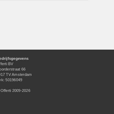
edrijfsgegevens
ferti BV
oorderstraat 66
017 TV Amsterdam
vk: 50196049
Offerti 2009-2026