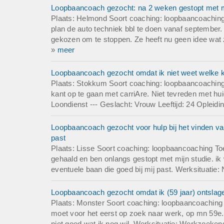
Loopbaancoach gezocht: na 2 weken gestopt met mb
Plaats: Helmond Soort coaching: loopbaancoaching
plan de auto techniek bbl te doen vanaf september. 
gekozen om te stoppen. Ze heeft nu geen idee wat ze
»
meer
Loopbaancoach gezocht omdat ik niet weet welke ka
Plaats: Stokkum Soort coaching: loopbaancoaching
kant op te gaan met carriAre. Niet tevreden met hu
Loondienst --- Geslacht: Vrouw Leeftijd: 24 Opleid
Loopbaancoach gezocht voor hulp bij het vinden van
past
Plaats: Lisse Soort coaching: loopbaancoaching To
gehaald en ben onlangs gestopt met mijn studie. ik 
eventuele baan die goed bij mij past. Werksituatie: 
Loopbaancoach gezocht omdat ik (59 jaar) ontslage
Plaats: Monster Soort coaching: loopbaancoaching
moet voor het eerst op zoek naar werk, op mn 59e.
niet goed wat ik nog wil. Werksituatie: Werkzoekend