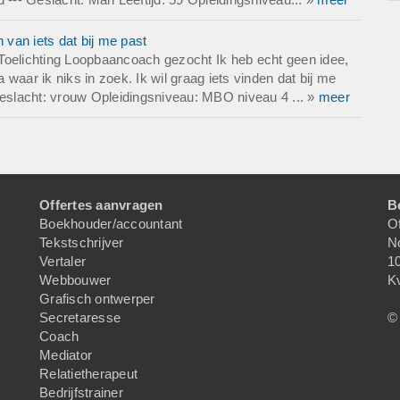
van iets dat bij me past
Toelichting Loopbaancoach gezocht Ik heb echt geen idee,
waar ik niks in zoek. Ik wil graag iets vinden dat bij me
Geslacht: vrouw Opleidingsniveau: MBO niveau 4 ... »
meer
Offertes aanvragen
B
Boekhouder/accountant
Of
Tekstschrijver
N
Vertaler
1
Webbouwer
K
Grafisch ontwerper
Secretaresse
© 
Coach
Mediator
Relatietherapeut
Bedrijfstrainer