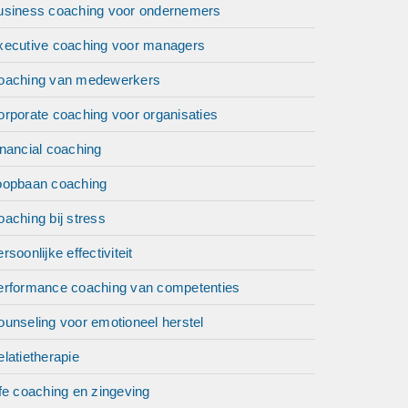
usiness coaching voor ondernemers
xecutive coaching voor managers
oaching van medewerkers
orporate coaching voor organisaties
nancial coaching
oopbaan coaching
aching bij stress
rsoonlijke effectiviteit
erformance coaching van competenties
unseling voor emotioneel herstel
latietherapie
fe coaching en zingeving