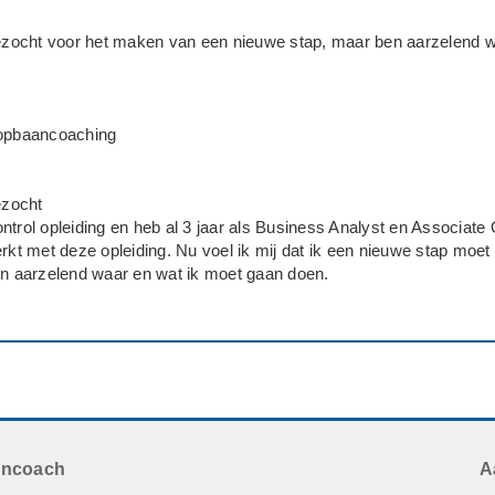
ocht voor het maken van een nieuwe stap, maar ben aarzelend w
oopbaancoaching
zocht
ntrol opleiding en heb al 3 jaar als Business Analyst en Associate
t met deze opleiding. Nu voel ik mij dat ik een nieuwe stap moet
en aarzelend waar en wat ik moet gaan doen.
dienst
Fiance & Control
iness Analyst en Associate Cash Management
o spoedig mogelijk
ancoach
A