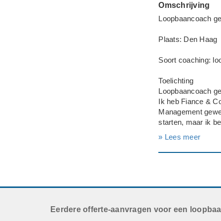
Omschrijving
Loopbaancoach gez
Plaats: Den Haag
Soort coaching: l
Toelichting
Loopbaancoach ge
Ik heb Fiance & Co
Management gewerk
starten, maar ik b
» Lees meer
Werksituatie: Loon
---
Geslacht: man
Opleidingsniveau: 
Huidige baan: Bus
Deadline: Graag z
Eerdere offerte-aanvragen voor een loopba