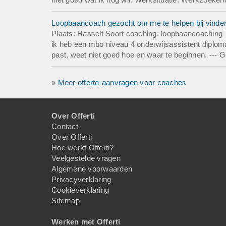
Loopbaancoach gezocht om me te helpen bij vinden 
Plaats: Hasselt Soort coaching: loopbaancoaching 
ik heb een mbo niveau 4 onderwijsassistent diploma 
past, weet niet goed hoe en waar te beginnen. --- 
»
Meer offerte-aanvragen voor coaches
Over Offerti
Contact
Over Offerti
Hoe werkt Offerti?
Veelgestelde vragen
Algemene voorwaarden
Privacyverklaring
Cookieverklaring
Sitemap
Werken met Offerti