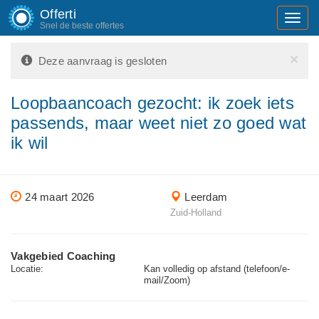
Offerti
Toggl
Snel de beste offertes
navig
×
Deze aanvraag is gesloten
Loopbaancoach gezocht: ik zoek iets
passends, maar weet niet zo goed wat
ik wil
24 maart 2026
Leerdam
Zuid-Holland
Vakgebied Coaching
Locatie:
Kan volledig op afstand (telefoon/e-
mail/Zoom)