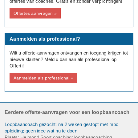
offertes van coaches. Gratis en zonder verplichtingen!
Opleidingsniveau: HBO
Huidige baan: Jeugdzorg
Offertes aanvragen »
Deadline: Graag zo spoedig mogelijk
Aanmelden als professional?
Wilt u offerte-aanvragen ontvangen en toegang krijgen tot
nieuwe klanten? Meld u dan aan als professional op
Offerti!
Aanmelden als professional »
Eerdere offerte-aanvragen voor een loopbaancoach
Loopbaancoach gezocht: na 2 weken gestopt met mbo
opleiding; geen idee wat nu te doen
Plaats: Helmond Soort coaching: loopbaancoaching