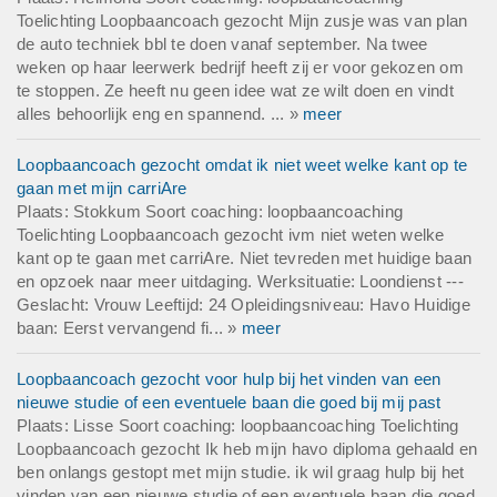
Toelichting Loopbaancoach gezocht Mijn zusje was van plan
de auto techniek bbl te doen vanaf september. Na twee
weken op haar leerwerk bedrijf heeft zij er voor gekozen om
te stoppen. Ze heeft nu geen idee wat ze wilt doen en vindt
alles behoorlijk eng en spannend. ... »
meer
Loopbaancoach gezocht omdat ik niet weet welke kant op te
gaan met mijn carriAre
Plaats: Stokkum Soort coaching: loopbaancoaching
Toelichting Loopbaancoach gezocht ivm niet weten welke
kant op te gaan met carriAre. Niet tevreden met huidige baan
en opzoek naar meer uitdaging. Werksituatie: Loondienst ---
Geslacht: Vrouw Leeftijd: 24 Opleidingsniveau: Havo Huidige
baan: Eerst vervangend fi... »
meer
Loopbaancoach gezocht voor hulp bij het vinden van een
nieuwe studie of een eventuele baan die goed bij mij past
Plaats: Lisse Soort coaching: loopbaancoaching Toelichting
Loopbaancoach gezocht Ik heb mijn havo diploma gehaald en
ben onlangs gestopt met mijn studie. ik wil graag hulp bij het
vinden van een nieuwe studie of een eventuele baan die goed