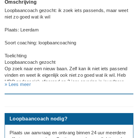
Omschrijving
Loopbaancoach gezocht: ik zoek iets passends, maar weet
niet zo goed wat ik wil
Plaats: Leerdam
Soort coaching: loopbaancoaching
Toelichting
Loopbaancoach gezocht
Op zoek naar een nieuw baan. Zelf kan ik niet iets passend
vinden en weet ik eigenlijk ook niet zo goed wat ik wil. Heb
HBO pedagogiek afgerond en 3 jaar ervaring in jeugdzorg.
» Lees meer
Weet niet of ik hier nog iets mee wil of helemaal daar buiten.
Al zoveel vacatures gezien maar kom er niet uit.
Werksituatie: Loondienst
Loopbaancoach nodig?
---
Geslacht: vrouw
Plaats uw aanvraag en ontvang binnen 24 uur meerdere
Leeftijd: 25