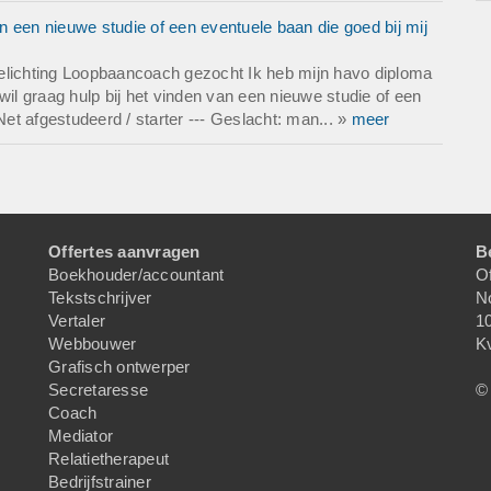
 een nieuwe studie of een eventuele baan die goed bij mij
elichting Loopbaancoach gezocht Ik heb mijn havo diploma
wil graag hulp bij het vinden van een nieuwe studie of een
Net afgestudeerd / starter --- Geslacht: man... »
meer
Offertes aanvragen
B
Boekhouder/accountant
Of
Tekstschrijver
N
Vertaler
1
Webbouwer
K
Grafisch ontwerper
Secretaresse
© 
Coach
Mediator
Relatietherapeut
Bedrijfstrainer