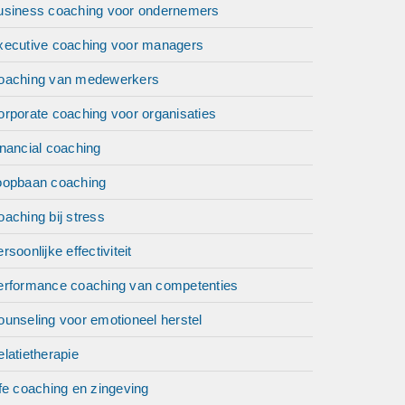
usiness coaching voor ondernemers
xecutive coaching voor managers
teren et
n op
oaching van medewerkers
orporate coaching voor organisaties
nancial coaching
oopbaan coaching
aching bij stress
rsoonlijke effectiviteit
erformance coaching van competenties
unseling voor emotioneel herstel
latietherapie
fe coaching en zingeving