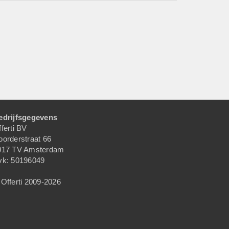
edrijfsgegevens
ferti BV
oorderstraat 66
017 TV Amsterdam
vk: 50196049
Offerti 2009-2026