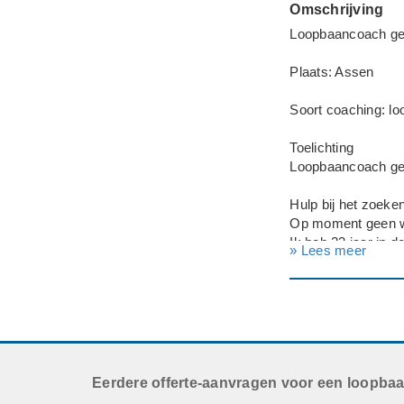
Omschrijving
Loopbaancoach gez
Plaats: Assen
Soort coaching: l
Toelichting
Loopbaancoach ge
Hulp bij het zoeken
Op moment geen we
Ik heb 23 jaar in 
» Lees meer
Ik heb de opleidi
Dat noemen ze nu 
Ik zou graag iets 
schilderclub die i
aangezien het gee
Ik ben mij wel bew
voor WMO-consulen
Eerdere offerte-aanvragen voor een loopba
verkeerde keuze h