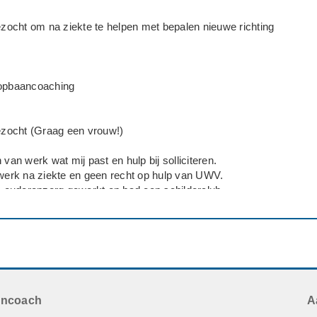
ocht om na ziekte te helpen met bepalen nieuwe richting
oopbaancoaching
zocht (Graag een vrouw!)
 van werk wat mij past en hulp bij solliciteren.
rk na ziekte en geen recht op hulp van UWV.
de ouderenzorg gewerkt en had een schilderclub.
ngen MDGO-vp gedaan en daarna de HBO Sociaal Kunstzinnige ther
beeldend therapeut.
meer met mijn creatieve talent doen aangezien ik dit echt wel miste
k 10 jaar er bij gedaan heb met ouderen was ik ook wel op uitgekek
n uitdaging meer was.
ust van mijn talenten en heb ook 2e spoor gedaan en toen de oplei
t gedaan maar niet helemaal afgemaakt omdat ik naar mijn gevo
ancoach
A
ad gemaakt met deze opleiding en het op dat moment ook niet trok