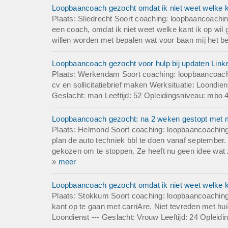
Ik zou vanwege kla
Loopbaancoach gezocht omdat ik niet weet welke ka
Ben ook geïnteress
Plaats: Sliedrecht Soort coaching: loopbaancoachi
Wat ik zoek is iem
een coach, omdat ik niet weet welke kant ik op wil
cetera. Ik vind het
willen worden met bepalen wat voor baan mij het bes
waarom ik nu een g
---
Loopbaancoach gezocht voor hulp bij updaten LinkedI
Geslacht: vrouw
Plaats: Werkendam Soort coaching: loopbaancoach
Leeftijd: 46
cv en sollicitatiebrief maken Werksituatie: Loondi
Opleidingsniveau
Geslacht: man Leeftijd: 52 Opleidingsniveau: mbo 4
Huidige functie: g
Loopbaancoach gezocht: na 2 weken gestopt met mb
Deadline: Graag z
Plaats: Helmond Soort coaching: loopbaancoaching
plan de auto techniek bbl te doen vanaf september. 
gekozen om te stoppen. Ze heeft nu geen idee wat ze
»
meer
Loopbaancoach gezocht omdat ik niet weet welke ka
Plaats: Stokkum Soort coaching: loopbaancoaching
kant op te gaan met carriAre. Niet tevreden met hu
Loondienst --- Geslacht: Vrouw Leeftijd: 24 Opleid