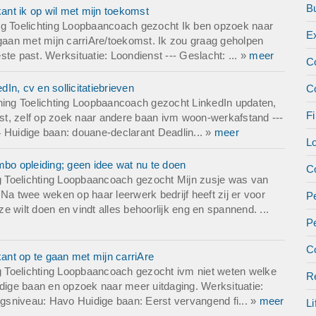
chten niet meer terug in mijn oude zorgfunctie willen.
B
nt ik op wil met mijn toekomst
eerd in hele andere banen zoals administratief e.d.
ng Toelichting Loopbaancoach gezocht Ik ben opzoek naar
E
and die mij meer praktisch op weg helpt met betere keuze en sollici
 gaan met mijn carriAre/toekomst. Ik zou graag geholpen
 solliciteren na al die jaren eng en zoek steun bij wat ik moet zegge
te past. Werksituatie: Loondienst --- Geslacht: ... »
meer
C
at in mijn CV heb.
n, cv en sollicitatiebrieven
C
ing Toelichting Loopbaancoach gezocht LinkedIn updaten,
Fi
enst, zelf op zoek naar andere baan ivm woon-werkafstand ---
: MBO en HBO
 Huidige baan: douane-declarant Deadlin... »
meer
een
L
o opleiding; geen idee wat nu te doen
Co
o spoedig mogelijk
 Toelichting Loopbaancoach gezocht Mijn zusje was van
Na twee weken op haar leerwerk bedrijf heeft zij er voor
Pe
 wilt doen en vindt alles behoorlijk eng en spannend. ...
P
Co
nt op te gaan met mijn carriAre
 Toelichting Loopbaancoach gezocht ivm niet weten welke
Re
idige baan en opzoek naar meer uitdaging. Werksituatie:
ingsniveau: Havo Huidige baan: Eerst vervangend fi... »
meer
Li