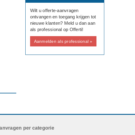
Wilt u offerte-aanvragen
ontvangen en toegang krijgen tot
nieuwe klanten? Meld u dan aan
als professional op Offerti!
Aanmelden als professional »
apie.
. De
en
ding
el de
anvragen per categorie
.