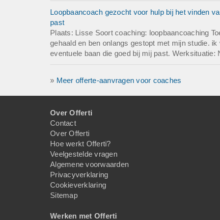
Loopbaancoach gezocht voor hulp bij het vinden van
past
Plaats: Lisse Soort coaching: loopbaancoaching To
gehaald en ben onlangs gestopt met mijn studie. ik 
eventuele baan die goed bij mij past. Werksituatie: 
»
Meer offerte-aanvragen voor coaches
Over Offerti
Contact
Over Offerti
Hoe werkt Offerti?
Veelgestelde vragen
Algemene voorwaarden
Privacyverklaring
Cookieverklaring
Sitemap
Werken met Offerti