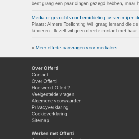
best graag een paar dingen gezegd hebben, maar heb
Mediator gezocht voor bemiddeling tussen mij en 
Plaats: Almere Toelichting Will graag iemand die 
kinderen . Ik zelf wil geen directe contact met haar.
»
Meer offerte-aanvragen voor mediators
Over Offerti
Contact
Over Offerti
Hoe werkt Offerti?
Veelgestelde vragen
Algemene voorwaarden
Privacyverklaring
Cookieverklaring
Sitemap
Werken met Offerti