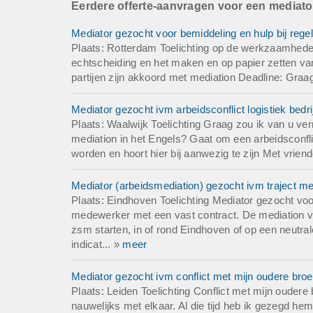
Eerdere offerte-aanvragen voor een mediato
financiering. De v
secretaris aan de
Mediator gezocht voor bemiddeling en hulp bij rege
uiteindelijk geoord
Plaats: Rotterdam Toelichting op de werkzaamheden
echtscheiding en het maken en op papier zetten va
Omdat wij nog goe
partijen zijn akkoord met mediation Deadline: Graa
kunnen komen. Wel
partij de gemaakte
Mediator gezocht ivm arbeidsconflict logistiek bedrij
aansluiten bij de h
Plaats: Waalwijk Toelichting Graag zou ik van u ver
---
mediation in het Engels? Gaat om een arbeidsconfl
Beide partijen zij
worden en hoort hier bij aanwezig te zijn Met vriende
Deadline: Graag z
Mediator (arbeidsmediation) gezocht ivm traject m
Plaats: Eindhoven Toelichting Mediator gezocht voo
medewerker met een vast contract. De mediation vin
zsm starten, in of rond Eindhoven of op een neutrale
indicat... »
meer
Mediator gezocht ivm conflict met mijn oudere broe
Plaats: Leiden Toelichting Conflict met mijn oudere
nauwelijks met elkaar. Al die tijd heb ik gezegd hem