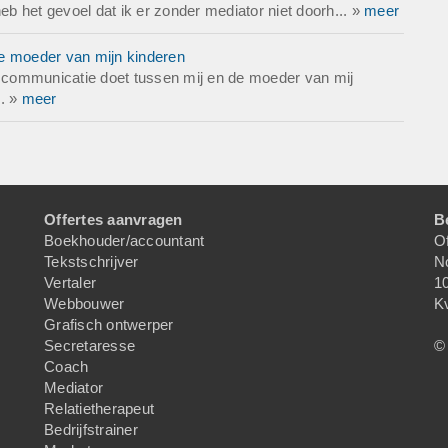
 het gevoel dat ik er zonder mediator niet doorh... »
meer
de moeder van mijn kinderen
de communicatie doet tussen mij en de moeder van mij
.. »
meer
Offertes aanvragen
B
Boekhouder/accountant
Of
Tekstschrijver
N
Vertaler
1
Webbouwer
K
Grafisch ontwerper
Secretaresse
© 
Coach
Mediator
Relatietherapeut
Bedrijfstrainer