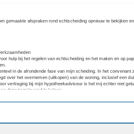
om gemaakte afspraken rond echtscheiding opnieuw te bekijken en 
 werkzaamheden
oor hulp bij het regelen van echtscheiding en het maken en op pap
en.
nteel in de afrondende fase van mijn scheiding. In het convenant z
gd over het overnemen (uitkopen) van de woning, inclusief een dui
oor vertraging bij mijn hypotheekadviseur is het mij echter niet gel
nen deze termijn rond te krijgen.
is de afgesproken betaling niet tijdig uitgevoerd en is het convenant
. Dit heeft geleid tot enige spanning en onzekerheid, terwijl de int
og steeds is om de scheiding op een correcte en eerlijke manier af
ifid ingeschakeld met betrekking tot de ontstane situatie rondom de