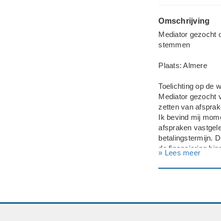
Omschrijving
Mediator gezocht 
stemmen
Plaats: Almere
Toelichting op de
Mediator gezocht v
zetten van afsprak
Ik bevind mij mome
afspraken vastgele
betalingstermijn. D
de financiering bin
» Lees meer
Als gevolg hiervan 
punt niet nagekomen
van beide kanten n
ronden.
Inmiddels is het K