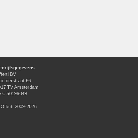
edrijfsgegevens
ferti BV
oorderstraat 66
017 TV Amsterdam
vk: 50196049
Offerti 2009-2026