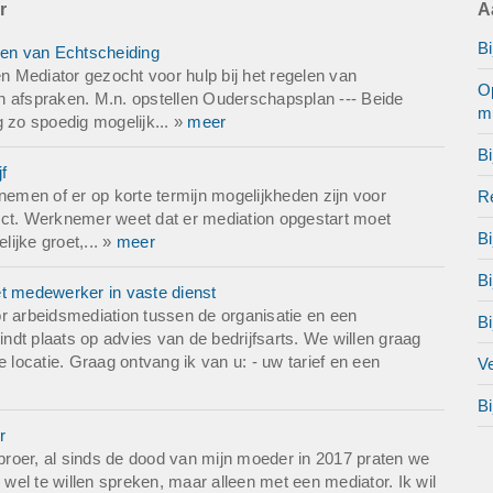
r
A
erwachting is dat het nog ongeveer drie maanden duurt voordat een
 zaak wordt toegewezen. Daarnaast is het nog onzeker hoe hierove
Bi
len van Echtscheiding
eeld zal worden.
 Mediator gezocht voor hulp bij het regelen van
Op
n afspraken. M.n. opstellen Ouderschapsplan --- Beide
mi
d met elkaar kunnen communiceren, verwachten wij dat we er sam
g zo spoedig mogelijk... »
meer
 vinden we het belangrijk om met behulp van een onafhankelijke 
Bi
 afspraken opnieuw te bekijken en zorgvuldig af te stemmen, zoda
f
uidige situatie en duidelijk voor beide partijen worden vastgelegd.
nemen of er op korte termijn mogelijkheden zijn voor
Re
ict. Werknemer weet dat er mediation opgestart moet
n akkoord met mediation
Bi
lijke groet,... »
meer
o spoedig mogelijk
B
et medewerker in vaste dienst
r arbeidsmediation tussen de organisatie en een
Bi
dt plaats op advies van de bedrijfsarts. We willen graag
 locatie. Graag ontvang ik van u: - uw tarief en een
Ve
Bi
r
 broer, al sinds de dood van mijn moeder in 2017 praten we
 wel te willen spreken, maar alleen met een mediator. Ik wil