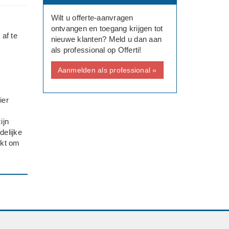
Wilt u offerte-aanvragen
ontvangen en toegang krijgen tot
af te
nieuwe klanten? Meld u dan aan
als professional op Offerti!
Aanmelden als professional »
ier
ijn
delijke
ukt om
 op dit
entie
 te