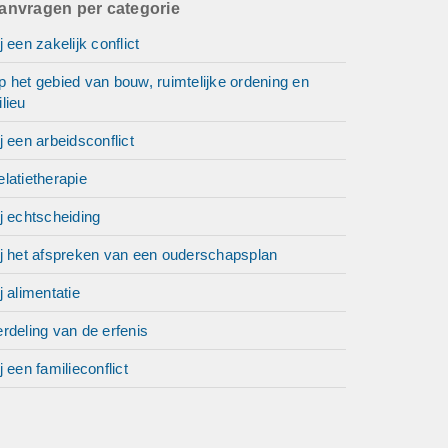
anvragen per categorie
r
j een zakelijk conflict
 het gebied van bouw, ruimtelijke ordening en
lieu
en uit
derde
j een arbeidsconflict
t deze
latietherapie
j echtscheiding
ij het afspreken van een ouderschapsplan
j alimentatie
rdeling van de erfenis
j een familieconflict