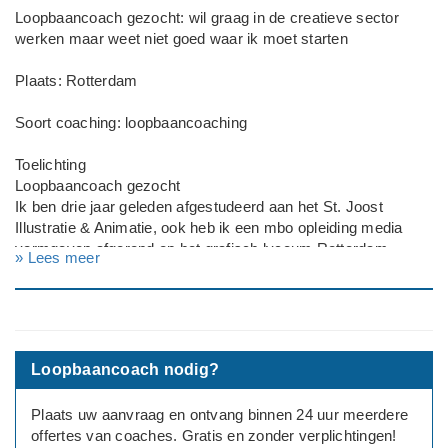
Loopbaancoach gezocht: wil graag in de creatieve sector
werken maar weet niet goed waar ik moet starten
Plaats: Rotterdam
Soort coaching: loopbaancoaching
Toelichting
Loopbaancoach gezocht
Ik ben drie jaar geleden afgestudeerd aan het St. Joost
Illustratie & Animatie, ook heb ik een mbo opleiding media
vormgeven afgerond op het grafisch lyceum Rotterdam.
» Lees meer
Sindsdien heb ik twee jaar een baan gehad bij de Lidl omdat ik
het lastig vond om op mijn vakgebied direct werk te vinden. Ik
wil wel graag in de creatieve sector werken maar ik weet niet
goed waar ik moet starten en hoe ik mijn portfolio up to date
kan krijgen.
Loopbaancoach nodig?
---
Geslacht: man
Plaats uw aanvraag en ontvang binnen 24 uur meerdere
Leeftijd: 25-30
offertes van coaches. Gratis en zonder verplichtingen!
Opleidingsniveau: Grafisch Lyceum/St Joost