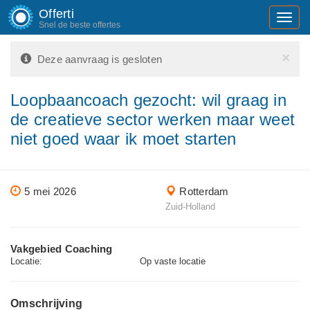
Offerti
Toggl
Snel de beste offertes
navig
×
Deze aanvraag is gesloten
Loopbaancoach gezocht: wil graag in
de creatieve sector werken maar weet
niet goed waar ik moet starten
5 mei 2026
Rotterdam
Zuid-Holland
Vakgebied Coaching
Locatie:
Op vaste locatie
Omschrijving