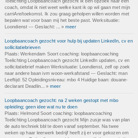
Toelichting Loopbaancoach gezocht Ik ben opzoek naar een
coach, omdat ik niet weet welke kant ik op wil gaan met mijn
carriAre/toekomst. Ik zou graag geholpen willen worden met
bepalen wat voor baan mij het beste past. Werksituatie:
Loondienst --- Geslacht: ... »
meer
Loopbaancoach gezocht voor hulp bij updaten LinkedIn, cv en
sollicitatiebrieven
Plaats: Werkendam Soort coaching: loopbaancoaching
Toelichting Loopbaancoach gezocht LinkedIn updaten, cv en
sollicitatiebrief maken Werksituatie: Loondienst, zelf op zoek
naar andere baan ivm woon-werkafstand --- Geslacht: man
Leeftijd: 52 Opleidingsniveau: mbo 4 Huidige baan: douane-
declarant Deadlin... »
meer
Loopbaancoach gezocht: na 2 weken gestopt met mbo
opleiding; geen idee wat nu te doen
Plaats: Helmond Soort coaching: loopbaancoaching
Toelichting Loopbaancoach gezocht Mijn zusje was van plan
de auto techniek bbl te doen vanaf september. Na twee
weken op haar leerwerk bedrijf heeft zij er voor gekozen om