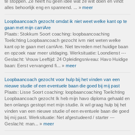
te stoppen. Ze heeft nu geen idee wat ze wilt doen en vindt
alles behoorlijk eng en spannend. ... »
meer
Loopbaancoach gezocht omdat ik niet weet welke kant op te
gaan met mijn carriAre
Plaats: Stokkum Soort coaching: loopbaancoaching
Toelichting Loopbaancoach gezocht ivm niet weten welke
kant op te gaan met carriAre. Niet tevreden met huidige baan
en opzoek naar meer uitdaging. Werksituatie: Loondienst ---
Geslacht: Vrouw Leeftijd: 24 Opleidingsniveau: Havo Huidige
baan: Eerst vervangend fi... »
meer
Loopbaancoach gezocht voor hulp bij het vinden van een
nieuwe studie of een eventuele baan die goed bij mij past
Plaats: Lisse Soort coaching: loopbaancoaching Toelichting
Loopbaancoach gezocht Ik heb mijn havo diploma gehaald en
ben onlangs gestopt met mijn studie. ik wil graag hulp bij het
vinden van een nieuwe studie of een eventuele baan die goed
bij mij past. Werksituatie: Net afgestudeerd / starter ---
Geslacht: man... »
meer