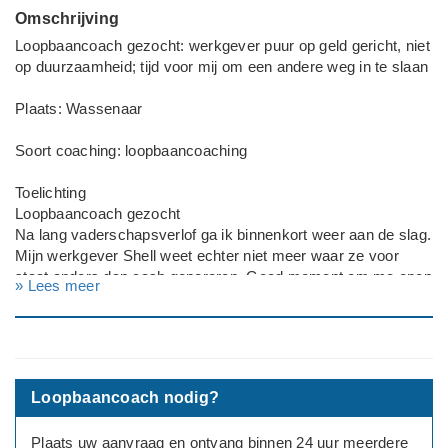
Omschrijving
Loopbaancoach gezocht: werkgever puur op geld gericht, niet
op duurzaamheid; tijd voor mij om een andere weg in te slaan
Plaats: Wassenaar
Soort coaching: loopbaancoaching
Toelichting
Loopbaancoach gezocht
Na lang vaderschapsverlof ga ik binnenkort weer aan de slag.
Mijn werkgever Shell weet echter niet meer waar ze voor
staat anders dan cash genereren. Goed moment om me open
» Lees meer
te stellen voor nieuwe inzichten.
---
Geslacht: man
Leeftijd: 45-59
Opleidingsniveau: WO
Loopbaancoach nodig?
Huidige functie: senior projectmanager
Plaats uw aanvraag en ontvang binnen 24 uur meerdere
Deadline: Graag zo spoedig mogelijk