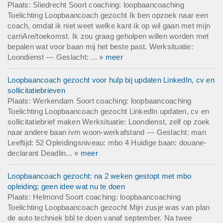
Plaats: Sliedrecht Soort coaching: loopbaancoaching
Toelichting Loopbaancoach gezocht Ik ben opzoek naar een
coach, omdat ik niet weet welke kant ik op wil gaan met mijn
carriAre/toekomst. Ik zou graag geholpen willen worden met
bepalen wat voor baan mij het beste past. Werksituatie:
Loondienst --- Geslacht: ... »
meer
Loopbaancoach gezocht voor hulp bij updaten LinkedIn, cv en
sollicitatiebrieven
Plaats: Werkendam Soort coaching: loopbaancoaching
Toelichting Loopbaancoach gezocht LinkedIn updaten, cv en
sollicitatiebrief maken Werksituatie: Loondienst, zelf op zoek
naar andere baan ivm woon-werkafstand --- Geslacht: man
Leeftijd: 52 Opleidingsniveau: mbo 4 Huidige baan: douane-
declarant Deadlin... »
meer
Loopbaancoach gezocht: na 2 weken gestopt met mbo
opleiding; geen idee wat nu te doen
Plaats: Helmond Soort coaching: loopbaancoaching
Toelichting Loopbaancoach gezocht Mijn zusje was van plan
de auto techniek bbl te doen vanaf september. Na twee