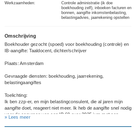
Werkzaamheden:
Controle administratie (ik doe
boekhouding zelf), inboeken facturen en
bonnen, aangifte inkomstenbelasting,
belastingadvies, jaarrekening opstellen
Omschrijving
Boekhouder gezocht (spoed) voor boekhouding (controle) en
IB-aangifte: Taaldocent, dichter/schrijver
Plaats: Amsterdam
Gevraagde diensten: boekhouding, jaarrekening,
belastingaangiftes
Toelichting:
Ik ben zzp-er, en mijn belastingconsulent, die al jaren mijn
aangifte doet, reageert niet meer. Ik heb de aangifte snel nodig
voor de aanvraag van een IB 60 over 2025 ivm met een
» Lees meer
bezwaar tegen huurverhoging
---