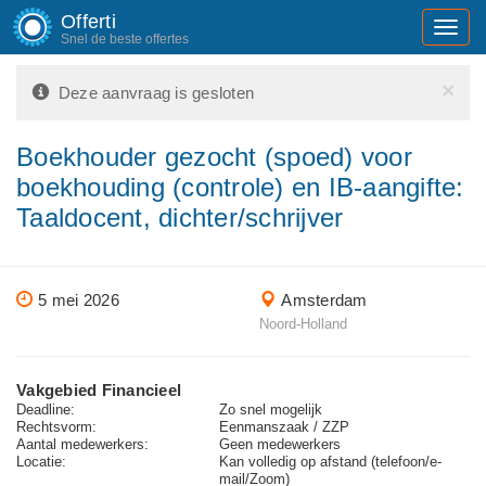
Offerti
Toggl
Snel de beste offertes
navig
×
Deze aanvraag is gesloten
Boekhouder gezocht (spoed) voor
boekhouding (controle) en IB-aangifte:
Taaldocent, dichter/schrijver
5 mei 2026
Amsterdam
Noord-Holland
Vakgebied Financieel
Deadline:
Zo snel mogelijk
Rechtsvorm:
Eenmanszaak / ZZP
Aantal medewerkers:
Geen medewerkers
Locatie:
Kan volledig op afstand (telefoon/e-
mail/Zoom)