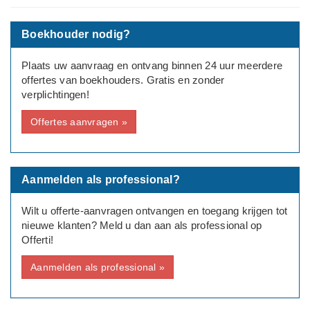
Type aanvraag: Zakelijk
Boekhouder nodig?
Rechtsvorm: Eenmanszaak/ZZP
Plaats uw aanvraag en ontvang binnen 24 uur meerdere
Aantal medewerkers: Geen
offertes van boekhouders. Gratis en zonder
verplichtingen!
Bedrijfsinformatie: Taaldocent, dichter/schrijver
Offertes aanvragen »
Aanmelden als professional?
Wilt u offerte-aanvragen ontvangen en toegang krijgen tot
nieuwe klanten? Meld u dan aan als professional op
Offerti!
Aanmelden als professional »