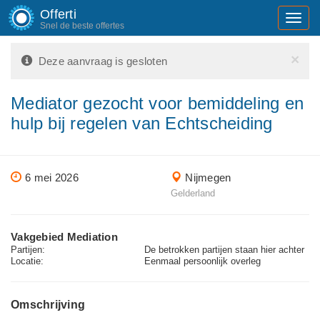
Offerti
Toggl
Snel de beste offertes
navig
×
Deze aanvraag is gesloten
Mediator gezocht voor bemiddeling en
hulp bij regelen van Echtscheiding
6 mei 2026
Nijmegen
Gelderland
Vakgebied Mediation
Partijen:
De betrokken partijen staan hier achter
Locatie:
Eenmaal persoonlijk overleg
Omschrijving