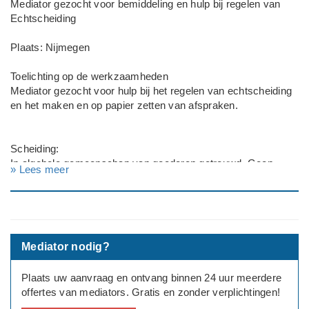
Mediator gezocht voor bemiddeling en hulp bij regelen van
Echtscheiding
Plaats: Nijmegen
Toelichting op de werkzaamheden
Mediator gezocht voor hulp bij het regelen van echtscheiding
en het maken en op papier zetten van afspraken.
Scheiding:
In algehele gemeenschap van goederen getrouwd. Geen
» Lees meer
kinderen, geen eigen zaak, koophuis zonder hypotheek
(geschat 350k, spaargeld 225k, toevoeging aan convenant:
lening ter verkrijging van het aandeel van de ex-partner in de
eigen woning 86,5k)
---
Mediator nodig?
Beide partijen zijn akkoord met mediation
Plaats uw aanvraag en ontvang binnen 24 uur meerdere
Deadline: Graag zo spoedig mogelijk
offertes van mediators. Gratis en zonder verplichtingen!