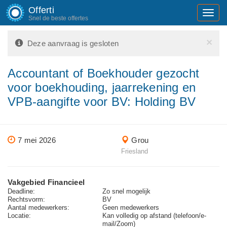
Offerti
Toggl
Snel de beste offertes
navig
×
Deze aanvraag is gesloten
Accountant of Boekhouder gezocht
voor boekhouding, jaarrekening en
VPB-aangifte voor BV: Holding BV
7 mei 2026
Grou
Friesland
Vakgebied Financieel
Deadline:
Zo snel mogelijk
Rechtsvorm:
BV
Aantal medewerkers:
Geen medewerkers
Locatie:
Kan volledig op afstand (telefoon/e-
mail/Zoom)