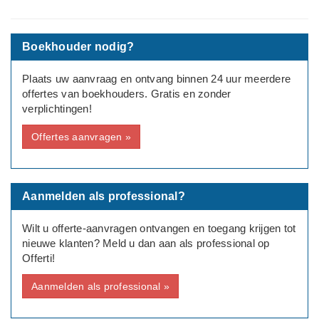
Accountantsverklaring, Overige werkzaamheden
---
Boekhouder nodig?
Type aanvraag: Zakelijk
Plaats uw aanvraag en ontvang binnen 24 uur meerdere
Rechtsvorm: BV
offertes van boekhouders. Gratis en zonder
verplichtingen!
Aantal medewerkers:
Offertes aanvragen »
Deadline: Graag zo spoedig mogelijk
Bedrijf:
Holding BV
Aanmelden als professional?
Wilt u offerte-aanvragen ontvangen en toegang krijgen tot
nieuwe klanten? Meld u dan aan als professional op
Offerti!
Aanmelden als professional »