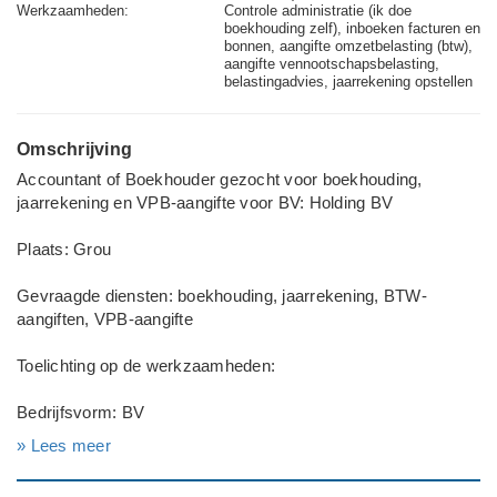
Werkzaamheden:
Controle administratie (ik doe
boekhouding zelf), inboeken facturen en
bonnen, aangifte omzetbelasting (btw),
aangifte vennootschapsbelasting,
belastingadvies, jaarrekening opstellen
Omschrijving
Accountant of Boekhouder gezocht voor boekhouding,
jaarrekening en VPB-aangifte voor BV: Holding BV
Plaats: Grou
Gevraagde diensten: boekhouding, jaarrekening, BTW-
aangiften, VPB-aangifte
Toelichting op de werkzaamheden:
Bedrijfsvorm: BV
» Lees meer
Wat wilt u uitbesteden? Gehele administratie, Jaarrekening +
belastingaangiften, Belastingaangiften, Belastingadvies,