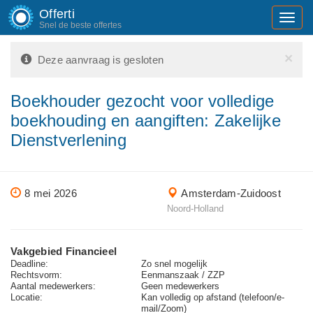
Offerti
Toggl
Snel de beste offertes
navig
×
Deze aanvraag is gesloten
Boekhouder gezocht voor volledige
boekhouding en aangiften: Zakelijke
Dienstverlening
8 mei 2026
Amsterdam-Zuidoost
Noord-Holland
Vakgebied Financieel
Deadline:
Zo snel mogelijk
Rechtsvorm:
Eenmanszaak / ZZP
Aantal medewerkers:
Geen medewerkers
Locatie:
Kan volledig op afstand (telefoon/e-
mail/Zoom)