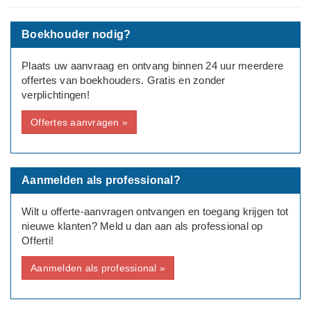
Bedrijfsinformatie:
Boekhouder nodig?
Zakelijke Dienstverlening
Plaats uw aanvraag en ontvang binnen 24 uur meerdere
offertes van boekhouders. Gratis en zonder
verplichtingen!
Offertes aanvragen »
Aanmelden als professional?
Wilt u offerte-aanvragen ontvangen en toegang krijgen tot
nieuwe klanten? Meld u dan aan als professional op
Offerti!
Aanmelden als professional »