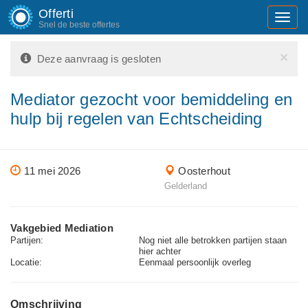
Offerti
Toggl
Snel de beste offertes
navig
×
Deze aanvraag is gesloten
Mediator gezocht voor bemiddeling en
hulp bij regelen van Echtscheiding
11 mei 2026
Oosterhout
Gelderland
Vakgebied Mediation
Partijen:
Nog niet alle betrokken partijen staan
hier achter
Locatie:
Eenmaal persoonlijk overleg
Omschrijving