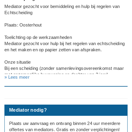
Mediator gezocht voor bemiddeling en hulp bij regelen van
Echtscheiding
Plaats: Oosterhout
Toelichting op de werkzaamheden
Mediator gezocht voor hulp bij het regelen van echtscheiding
en het maken en op papier zetten van afspraken.
Onze situatie
Bij een scheiding (zonder samenlevingsovereenkomst maar
met gezamenlijke huurwoning en dochter van 2 jaar)
» Lees meer
financiële en praktische afspraken maken om uit elkaar te
gaan. I
k zoek daarnaast bovendien een nieuwe woning.
---
Deadline: Graag zo spoedig mogelijk
Mediator nodig?
Plaats uw aanvraag en ontvang binnen 24 uur meerdere
offertes van mediators. Gratis en zonder verplichtingen!