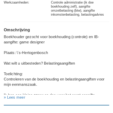
Werkzaamheden:
Controle administratie (ik doe
boekhouding zelf), aangifte
omzetbelasting (btw), aangifte
inkomstenbelasting, belastingadvies
Omschrijving
Boekhouder gezocht voor boekhouding (controle) en IB-
aangifte: game designer
Plaats: \'s-Hertogenbosch
Wat wilt u uitbesteden? Belastingaangiften
Toelichting:
Controleren van de boekhouding en belastingaangiften voor
mijn eenmanszaak.
Ik ben een kleine zzper en doe voor het eerst aangifte
» Lees meer
inkomstenbelasting (2025) (deadline: eind juni). Deze materie
is nieuw voor mij. Ik zoek een boekhouder die mij door de
paragraaf onderneming kan lopen.