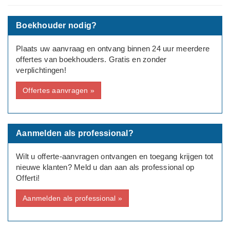
---
Boekhouder nodig?
Type aanvraag: Zakelijk
Plaats uw aanvraag en ontvang binnen 24 uur meerdere
Rechtsvorm: Eenmanszaak/ZZP
offertes van boekhouders. Gratis en zonder
verplichtingen!
Aantal medewerkers: Geen
Offertes aanvragen »
Bedrijfsinformatie: game designer
Aanmelden als professional?
Wilt u offerte-aanvragen ontvangen en toegang krijgen tot
nieuwe klanten? Meld u dan aan als professional op
Offerti!
Aanmelden als professional »