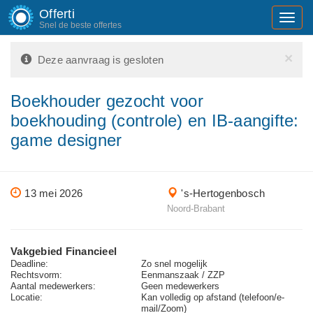
Offerti
Toggl
Snel de beste offertes
navig
×
Deze aanvraag is gesloten
Boekhouder gezocht voor
boekhouding (controle) en IB-aangifte:
game designer
13 mei 2026
's-Hertogenbosch
Noord-Brabant
Vakgebied Financieel
Deadline:
Zo snel mogelijk
Rechtsvorm:
Eenmanszaak / ZZP
Aantal medewerkers:
Geen medewerkers
Locatie:
Kan volledig op afstand (telefoon/e-
mail/Zoom)