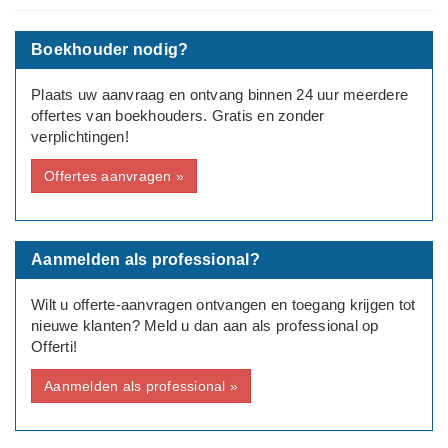
de aangifte kijken zouden jullie mij verder kunnen helpen?
Boekhouder nodig?
Mvg
---
Plaats uw aanvraag en ontvang binnen 24 uur meerdere
Type aanvraag: Zakelijk
offertes van boekhouders. Gratis en zonder
verplichtingen!
Rechtsvorm: Eenmanszaak/ZZP
Offertes aanvragen »
Aantal medewerkers: Geen
Bedrijfsinformatie:
Kapster
Aanmelden als professional?
Wilt u offerte-aanvragen ontvangen en toegang krijgen tot
nieuwe klanten? Meld u dan aan als professional op
Offerti!
Aanmelden als professional »