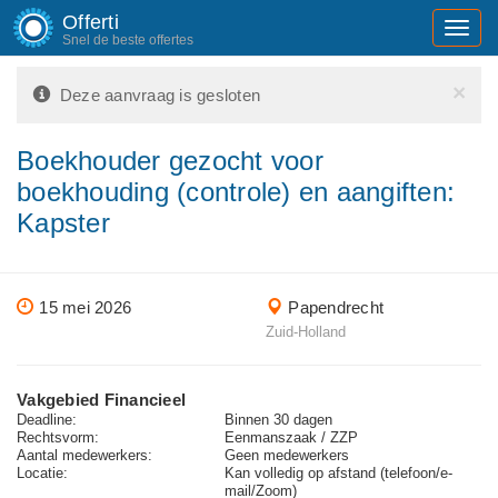
Offerti
Toggl
Snel de beste offertes
navig
×
Deze aanvraag is gesloten
Boekhouder gezocht voor
boekhouding (controle) en aangiften:
Kapster
15 mei 2026
Papendrecht
Zuid-Holland
Vakgebied Financieel
Deadline:
Binnen 30 dagen
Rechtsvorm:
Eenmanszaak / ZZP
Aantal medewerkers:
Geen medewerkers
Locatie:
Kan volledig op afstand (telefoon/e-
mail/Zoom)