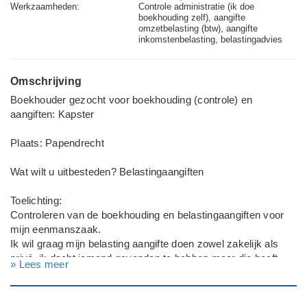
Werkzaamheden:
Controle administratie (ik doe
boekhouding zelf), aangifte
omzetbelasting (btw), aangifte
inkomstenbelasting, belastingadvies
Omschrijving
Boekhouder gezocht voor boekhouding (controle) en
aangiften: Kapster
Plaats: Papendrecht
Wat wilt u uitbesteden? Belastingaangiften
Toelichting:
Controleren van de boekhouding en belastingaangiften voor
mijn eenmanszaak.
Ik wil graag mijn belasting aangifte doen zowel zakelijk als
privé, ik dacht iemand gevonden te hebben maar die heeft
» Lees meer
helaas 4x afgezegd en wel gelukkig uitstel voor mij
aangevraagd, dit jaar doe ik dit voor het eerst alleen ivm
scheiding dus komen ook wel meer dingen denk ik zomaar bij