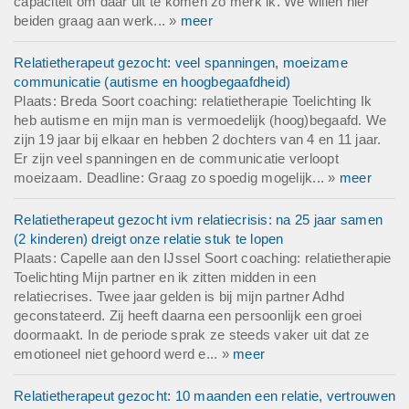
capaciteit om daar uit te komen zo merk ik. We willen hier
beiden graag aan werk... »
meer
Relatietherapeut gezocht: veel spanningen, moeizame
communicatie (autisme en hoogbegaafdheid)
Plaats: Breda Soort coaching: relatietherapie Toelichting Ik
heb autisme en mijn man is vermoedelijk (hoog)begaafd. We
zijn 19 jaar bij elkaar en hebben 2 dochters van 4 en 11 jaar.
Er zijn veel spanningen en de communicatie verloopt
moeizaam. Deadline: Graag zo spoedig mogelijk... »
meer
Relatietherapeut gezocht ivm relatiecrisis: na 25 jaar samen
(2 kinderen) dreigt onze relatie stuk te lopen
Plaats: Capelle aan den IJssel Soort coaching: relatietherapie
Toelichting Mijn partner en ik zitten midden in een
relatiecrises. Twee jaar gelden is bij mijn partner Adhd
geconstateerd. Zij heeft daarna een persoonlijk een groei
doormaakt. In de periode sprak ze steeds vaker uit dat ze
emotioneel niet gehoord werd e... »
meer
Relatietherapeut gezocht: 10 maanden een relatie, vertrouwen