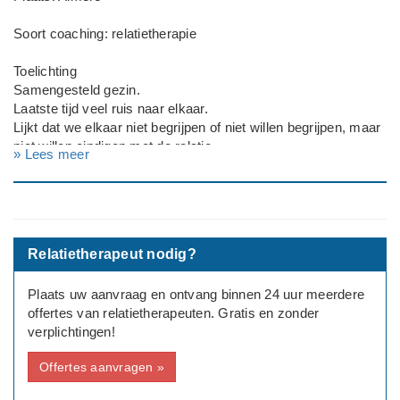
Soort coaching: relatietherapie
Toelichting
Samengesteld gezin.
Laatste tijd veel ruis naar elkaar.
Lijkt dat we elkaar niet begrijpen of niet willen begrijpen, maar
niet willen eindigen met de relatie.
» Lees meer
Poging om opnieuw naar elkaar te groeien.
Deadline: Graag zo spoedig mogelijk
Relatietherapeut nodig?
Plaats uw aanvraag en ontvang binnen 24 uur meerdere
offertes van relatietherapeuten. Gratis en zonder
verplichtingen!
Offertes aanvragen »