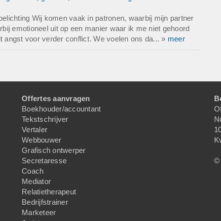
oelichting Wij komen vaak in patronen, waarbij mijn partner
arbij emotioneel uit op een manier waar ik me niet gehoord
t angst voor verder conflict. We voelen ons da... »
meer
Offertes aanvragen
B
Boekhouder/accountant
Of
Tekstschrijver
N
Vertaler
1
Webbouwer
K
Grafisch ontwerper
Secretaresse
© 
Coach
Mediator
Relatietherapeut
Bedrijfstrainer
Marketeer