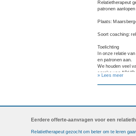
Relatietherapeut 
patronen aanlopen
Plaats: Maarsberg
Soort coaching: rel
Toelichting
In onze relatie v
en patronen aan.
We houden veel van 
sprake van ADHD e
» Lees meer
therapeut vinden d
kan bieden.
Deadline: Graag z
Eerdere offerte-aanvragen voor een relatiet
Relatietherapeut gezocht om beter om te leren gaan