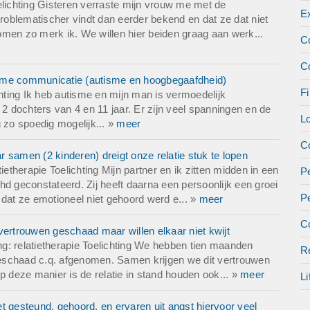
elichting Gisteren verraste mijn vrouw me met de
E
problematischer vindt dan eerder bekend en dat ze dat niet
 komen zo merk ik. We willen hier beiden graag aan werk...
C
C
zame communicatie (autisme en hoogbegaafdheid)
Fi
chting Ik heb autisme en mijn man is vermoedelijk
 2 dochters van 4 en 11 jaar. Er zijn veel spanningen en de
L
zo spoedig mogelijk... »
meer
Co
ar samen (2 kinderen) dreigt onze relatie stuk te lopen
ietherapie Toelichting Mijn partner en ik zitten midden in een
Pe
Adhd geconstateerd. Zij heeft daarna een persoonlijk een groei
P
 dat ze emotioneel niet gehoord werd e... »
meer
Co
vertrouwen geschaad maar willen elkaar niet kwijt
ing: relatietherapie Toelichting We hebben tien maanden
Re
 geschaad c.q. afgenomen. Samen krijgen we dit vertrouwen
 op deze manier is de relatie in stand houden ook... »
meer
Li
t gesteund, gehoord, en ervaren uit angst hiervoor veel