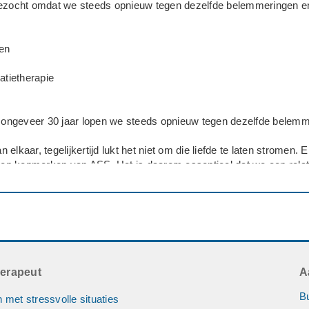
gezocht omdat we steeds opnieuw tegen dezelfde belemmeringen e
en
atietherapie
an ongeveer 30 jaar lopen we steeds opnieuw tegen dezelfde belem
elkaar, tegelijkertijd lukt het niet om die liefde te laten stromen. E
n kenmerken van ASS. Het is daarom essentieel dat we een relat
ie hier veel kennis van heeft en daar waar nodig een specifieke aa
o spoedig mogelijk
herapeut
A
B
 met stressvolle situaties