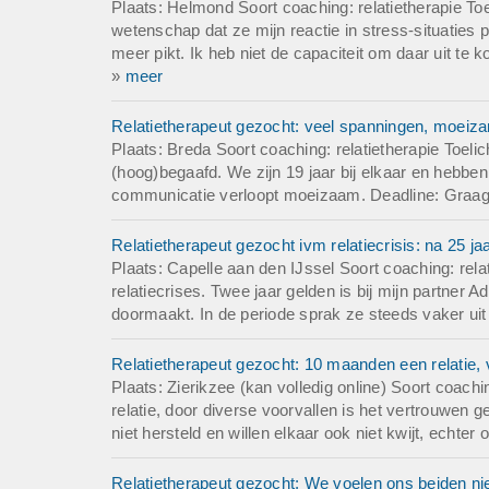
Plaats: Helmond Soort coaching: relatietherapie To
wetenschap dat ze mijn reactie in stress-situaties 
meer pikt. Ik heb niet de capaciteit om daar uit te
»
meer
Relatietherapeut gezocht: veel spanningen, moei
Plaats: Breda Soort coaching: relatietherapie Toeli
(hoog)begaafd. We zijn 19 jaar bij elkaar en hebben
communicatie verloopt moeizaam. Deadline: Graag 
Relatietherapeut gezocht ivm relatiecrisis: na 25 ja
Plaats: Capelle aan den IJssel Soort coaching: relat
relatiecrises. Twee jaar gelden is bij mijn partner 
doormaakt. In de periode sprak ze steeds vaker uit
Relatietherapeut gezocht: 10 maanden een relatie, 
Plaats: Zierikzee (kan volledig online) Soort coach
relatie, door diverse voorvallen is het vertrouwen
niet hersteld en willen elkaar ook niet kwijt, echter
Relatietherapeut gezocht: We voelen ons beiden nie