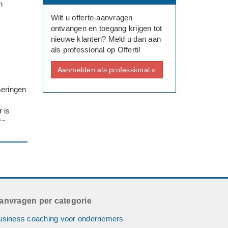
n
Wilt u offerte-aanvragen
ontvangen en toegang krijgen tot
nieuwe klanten? Meld u dan aan
als professional op Offerti!
Aanmelden als professional »
meringen
r is
ie
npak
anvragen per categorie
usiness coaching voor ondernemers