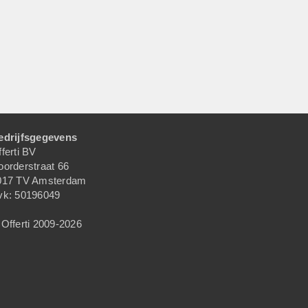
edrijfsgegevens
ferti BV
oorderstraat 66
017 TV Amsterdam
vk: 50196049
Offerti 2009-2026