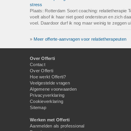
stress
Plaats: Rotterdam Soort coaching: relatietherapie T
voelt alsof ik haar niet goed ondersteun en zich da
voel. Daardoor durf ik nog maar weinig te zeggen ui
»
Meer offerte-aanvragen voor relatietherapeuten
Over Offerti
Contact
Over Offerti
Hoe werkt Offerti?
Veelgestelde vragen
Algemene voorwaarden
Privacyverklaring
Cookieverklaring
Sitemap
Werken met Offerti
Aanmelden als professional