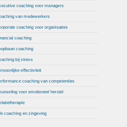
xecutive coaching voor managers
oaching van medewerkers
orporate coaching voor organisaties
nancial coaching
oopbaan coaching
aching bij stress
rsoonlijke effectiviteit
erformance coaching van competenties
unseling voor emotioneel herstel
latietherapie
fe coaching en zingeving