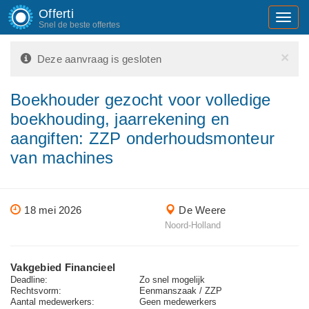
Offerti
Toggl
Snel de beste offertes
navig
×
Deze aanvraag is gesloten
Boekhouder gezocht voor volledige
boekhouding, jaarrekening en
aangiften: ZZP onderhoudsmonteur
van machines
18 mei 2026
De Weere
Noord-Holland
Vakgebied Financieel
Deadline:
Zo snel mogelijk
Rechtsvorm:
Eenmanszaak / ZZP
Aantal medewerkers:
Geen medewerkers