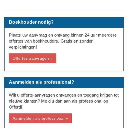
Type aanvraag: Zakelijk
Rechtsvorm: Eenmanszaak/ZZP
Boekhouder nodig?
Aantal medewerkers: Geen
Plaats uw aanvraag en ontvang binnen 24 uur meerdere
offertes van boekhouders. Gratis en zonder
Bedrijfsinformatie: Reparatie en onderhoud van industriële
verplichtingen!
machines
Offertes aanvragen »
Aanmelden als professional?
Wilt u offerte-aanvragen ontvangen en toegang krijgen tot
nieuwe klanten? Meld u dan aan als professional op
Offerti!
Aanmelden als professional »