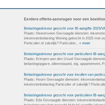
Aantal medewerke
Bedrijfsinformatie
Eerdere offerte-aanvragen voor een boekho
Belastingadviseur gezocht voor IB-aangifte 2025/
Plaats: Heerenveen Gevraagde diensten: inkomstenb
inkomstenbelasting Woning gekocht in 2025 met ov
Particulier of zakelijk? Particulier... »
meer
Belastingadviseur gezocht voor particuliere IB-aan
Plaats: Krimpen aan den IJssel Gevraagde diensten:
belastingopgave, alleenstaand, eig. appartement, Pe
Belastingadviseur gezocht voor invullen van particul
Plaats: Hoorn Gevraagde diensten: inkomstenbelasti
inkomstenbelasting Particulier of zakelijk? Particulie
Belastingadviseur gezocht voor particuliere IB-aan
Plaats: Ede Gevraagde diensten: inkomstenbelasting
belastingconsulent gezocht Hulp bij aangifte inkom