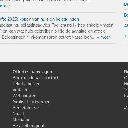
B
»
meer
Be
gifte 2025: kopen van huis en beleggingen
elasting, belastingadvies Toelichting Ik heb enkele vragen
A
) en kan wat hulp gebruiken bij de de aangifte en aftrek
Ti
 Beleggingen * Inkomensbron betreft vaste loon... »
meer
Offertes aanvragen
B
Boekhouder/accountant
Of
Tekstschrijver
N
Vertaler
1
Webbouwer
K
Grafisch ontwerper
Secretaresse
© 
Coach
Mediator
Relatietherapeut