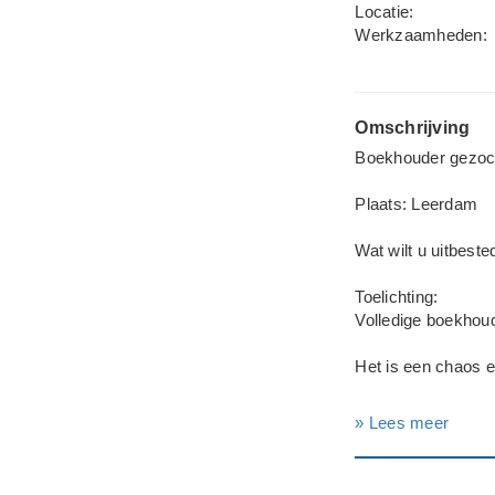
Locatie:
Werkzaamheden:
Omschrijving
Boekhouder gezoch
Plaats: Leerdam
Wat wilt u uitbest
Toelichting:
Volledige boekhou
Het is een chaos 
---
» Lees meer
Type aanvraag: Zak
Rechtsvorm: Een