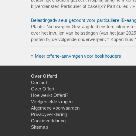
bijverdiensten Particulier of zakelijk? Particulier... 
Belastingadviseur gezocht voor particuliere IB-aan
Plaats: Nieuwegein Gevraagde diensten: inkomstenb
over het invullen van belastingen (van het jaar 2025
posten bij de volgende onderwerpen: * Kopen huis *
»
Meer offerte-aanvragen voor boekhouders
Over Offerti
Contact
Over Offerti
Hoe werkt Offerti?
Veelgestelde vragen
Algemene voorwaarden
Privacyverklaring
Cookieverklaring
Sitemap