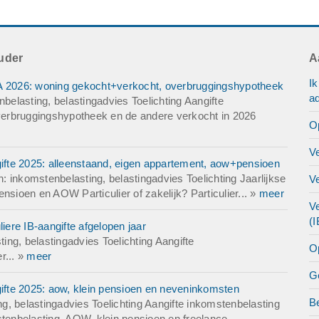
rs: Geen
: gastouderopvang
uder
A
I
VA 2026: woning gekocht+verkocht, overbruggingshypotheek
ad
elasting, belastingadvies Toelichting Aangifte
erbruggingshypotheek en de andere verkocht in 2026
O
V
gifte 2025: alleenstaand, eigen appartement, aow+pensioen
 inkomstenbelasting, belastingadvies Toelichting Jaarlijkse
V
nsioen en AOW Particulier of zakelijk? Particulier... »
meer
Ve
(
iere IB-aangifte afgelopen jaar
ng, belastingadvies Toelichting Aangifte
O
r... »
meer
G
gifte 2025: aow, klein pensioen en neveninkomsten
B
, belastingadvies Toelichting Aangifte inkomstenbelasting
stenbelasting. AOW, klein pensioen en freelance