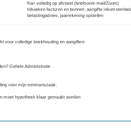
Kan volledig op afstand (telefoon/e-mail/Zoom)
Inboeken facturen en bonnen, aangifte inkomstenbela
belastingadvies, jaarrekening opstellen
t voor volledige boekhouding en aangiften:
eden? Gehele Administratie
ding voor mijn eenmanszaak.
en moet hypotheek klaar gemaakt worden
elijk
manszaak/ZZP