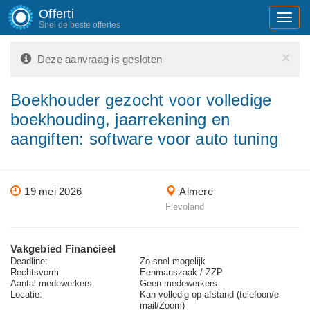
Offerti
Toggl
Snel de beste offertes
navig
×
Deze aanvraag is gesloten
Boekhouder gezocht voor volledige
boekhouding, jaarrekening en
aangiften: software voor auto tuning
19 mei 2026
Almere
Flevoland
Vakgebied Financieel
Deadline:
Zo snel mogelijk
Rechtsvorm:
Eenmanszaak / ZZP
Aantal medewerkers:
Geen medewerkers
Locatie:
Kan volledig op afstand (telefoon/e-
mail/Zoom)