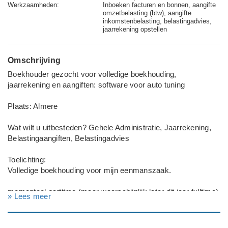
Werkzaamheden:
Inboeken facturen en bonnen, aangifte
omzetbelasting (btw), aangifte
inkomstenbelasting, belastingadvies,
jaarrekening opstellen
Omschrijving
Boekhouder gezocht voor volledige boekhouding,
jaarrekening en aangiften: software voor auto tuning
Plaats: Almere
Wat wilt u uitbesteden? Gehele Administratie, Jaarrekening,
Belastingaangiften, Belastingadvies
Toelichting:
Volledige boekhouding voor mijn eenmanszaak.
momenteel parttime (maar waarschijnlijk later dit jaar fulltime)
» Lees meer
ZZPer actief in de automotive sector. Maak gebruik van e-
boekhouden.nl als boekhoudpakket momenteel. Op zoek naar
een kantoor die de relatief kleine administratie wilt