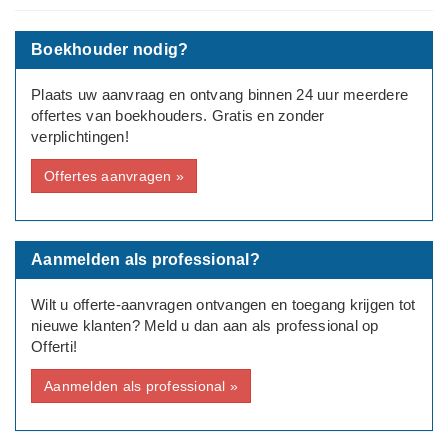
overnemen, btw aangiftes, loonaangiftes en belastingadvies
kan geven.
Boekhouder nodig?
---
Plaats uw aanvraag en ontvang binnen 24 uur meerdere
Type aanvraag: Zakelijk
offertes van boekhouders. Gratis en zonder
verplichtingen!
Rechtsvorm: Eenmanszaak/ZZP
Offertes aanvragen »
Aantal medewerkers: Geen
Bedrijfsinformatie: software voor auto tuning
Aanmelden als professional?
Wilt u offerte-aanvragen ontvangen en toegang krijgen tot
nieuwe klanten? Meld u dan aan als professional op
Offerti!
Aanmelden als professional »