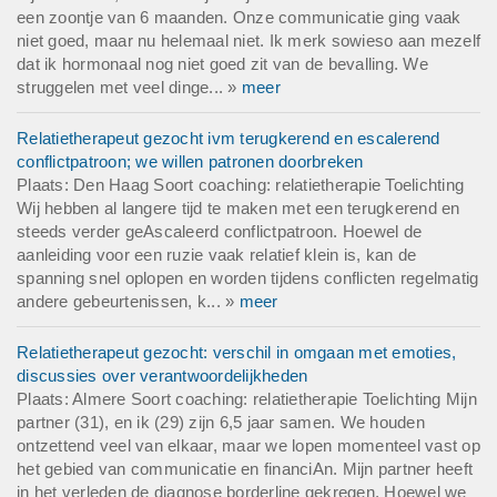
een zoontje van 6 maanden. Onze communicatie ging vaak
niet goed, maar nu helemaal niet. Ik merk sowieso aan mezelf
dat ik hormonaal nog niet goed zit van de bevalling. We
struggelen met veel dinge... »
meer
Relatietherapeut gezocht ivm terugkerend en escalerend
conflictpatroon; we willen patronen doorbreken
Plaats: Den Haag Soort coaching: relatietherapie Toelichting
Wij hebben al langere tijd te maken met een terugkerend en
steeds verder geAscaleerd conflictpatroon. Hoewel de
aanleiding voor een ruzie vaak relatief klein is, kan de
spanning snel oplopen en worden tijdens conflicten regelmatig
andere gebeurtenissen, k... »
meer
Relatietherapeut gezocht: verschil in omgaan met emoties,
discussies over verantwoordelijkheden
Plaats: Almere Soort coaching: relatietherapie Toelichting Mijn
partner (31), en ik (29) zijn 6,5 jaar samen. We houden
ontzettend veel van elkaar, maar we lopen momenteel vast op
het gebied van communicatie en financiAn. Mijn partner heeft
in het verleden de diagnose borderline gekregen. Hoewel we