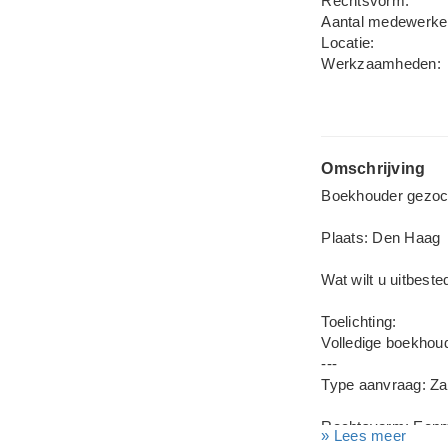
Rechtsvorm:
Aantal medewerke
Locatie:
Werkzaamheden:
Omschrijving
Boekhouder gezocht
Plaats: Den Haag
Wat wilt u uitbest
Toelichting:
Volledige boekhou
---
Type aanvraag: Zak
Rechtsvorm: Een
» Lees meer