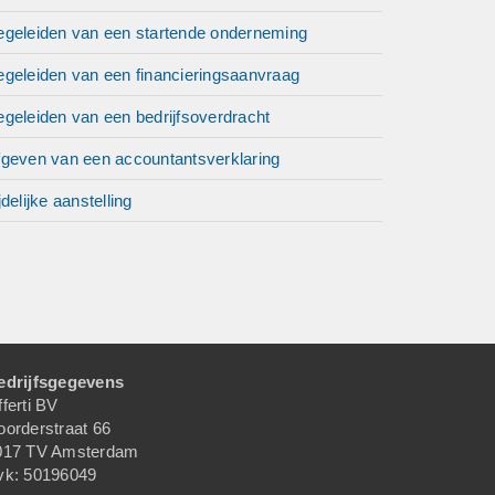
egeleiden van een startende onderneming
egeleiden van een financieringsaanvraag
geleiden van een bedrijfsoverdracht
fgeven van een accountantsverklaring
jdelijke aanstelling
edrijfsgegevens
ferti BV
oorderstraat 66
017 TV Amsterdam
vk: 50196049