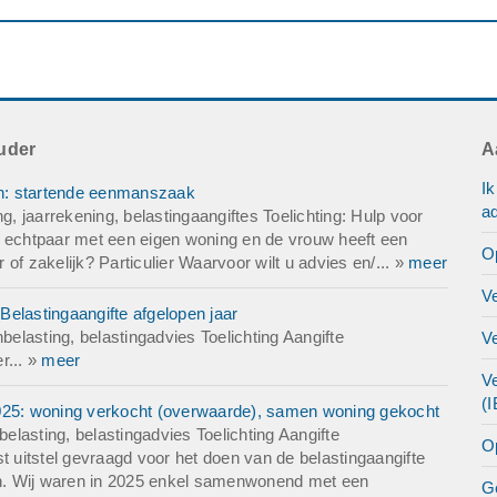
rs: Geen
uder
A
I
n: startende eenmanszaak
ad
 jaarrekening, belastingaangiftes Toelichting: Hulp voor
n echtpaar met een eigen woning en de vrouw heeft een
O
of zakelijk? Particulier Waarvoor wilt u advies en/... »
meer
V
 Belastingaangifte afgelopen jaar
lasting, belastingadvies Toelichting Aangifte
V
r... »
meer
Ve
(
2025: woning verkocht (overwaarde), samen woning gekocht
lasting, belastingadvies Toelichting Aangifte
O
t uitstel gevraagd voor het doen van de belastingaangifte
len. Wij waren in 2025 enkel samenwonend met een
G