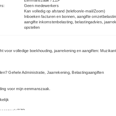
Eenmanszaak / ZZP
rs:
Geen medewerkers
Kan volledig op afstand (telefoon/e-mail/Zoom)
Inboeken facturen en bonnen, aangifte omzetbelastin
aangifte inkomstenbelasting, belastingadvies, jaarre
opstellen
 voor volledige boekhouding, jaarrekening en aangiften: Muzikan
eden? Gehele Administratie, Jaarrekening, Belastingaangiften
ding voor mijn eenmanszaak.
elijk
manszaak/ZZP