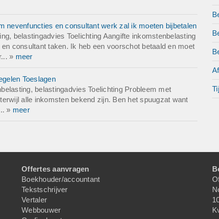
B
m nevenfuncties en consultant werk zal ik moeten bijbetalen
B
ng, belastingadvies Toelichting Aangifte inkomstenbelasting
 en consultant taken. Ik heb een voorschot betaald en moet
Be
r... »
meer
A
regelen Toeslagen
Ti
belasting, belastingadvies Toelichting Probleem met
 terwijl alle inkomsten bekend zijn. Ben het spuugzat want
... »
meer
Offertes aanvragen
B
Boekhouder/accountant
Of
Tekstschrijver
N
Vertaler
1
Webbouwer
K