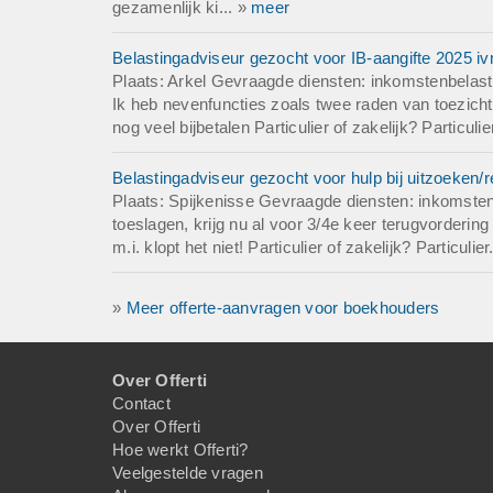
gezamenlijk ki... »
meer
Belastingadviseur gezocht voor IB-aangifte 2025 iv
Plaats: Arkel Gevraagde diensten: inkomstenbelasti
Ik heb nevenfuncties zoals twee raden van toezicht
nog veel bijbetalen Particulier of zakelijk? Particulie
Belastingadviseur gezocht voor hulp bij uitzoeken/
Plaats: Spijkenisse Gevraagde diensten: inkomsten
toeslagen, krijg nu al voor 3/4e keer terugvordering
m.i. klopt het niet! Particulier of zakelijk? Particulier
»
Meer offerte-aanvragen voor boekhouders
Over Offerti
Contact
Over Offerti
Hoe werkt Offerti?
Veelgestelde vragen