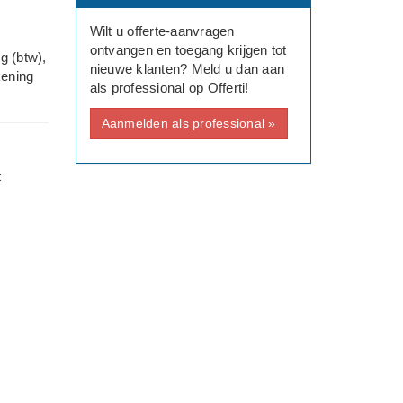
Wilt u offerte-aanvragen
ontvangen en toegang krijgen tot
g (btw),
nieuwe klanten? Meld u dan aan
kening
als professional op Offerti!
Aanmelden als professional »
t