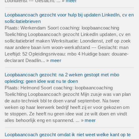
Loondienst --- Geslacht: ... »
meer
Loopbaancoach gezocht voor hulp bij updaten LinkedIn, cv en
sollicitatiebrieven
Plaats: Werkendam Soort coaching: loopbaancoaching
Toelichting Loopbaancoach gezocht LinkedIn updaten, cv en
sollicitatiebrief maken Werksituatie: Loondienst, zelf op zoek
naar andere baan ivm woon-werkafstand --- Geslacht: man
Leeftijd: 52 Opleidingsniveau: mbo 4 Huidige baan: douane-
declarant Deadlin... »
meer
Loopbaancoach gezocht: na 2 weken gestopt met mbo
opleiding; geen idee wat nu te doen
Plaats: Helmond Soort coaching: loopbaancoaching
Toelichting Loopbaancoach gezocht Mijn zusje was van plan
de auto techniek bbl te doen vanaf september. Na twee
weken op haar leerwerk bedrijf heeft zij er voor gekozen om
te stoppen. Ze heeft nu geen idee wat ze wilt doen en vindt
alles behoorlijk eng en spannend. ... »
meer
Loopbaancoach gezocht omdat ik niet weet welke kant op te