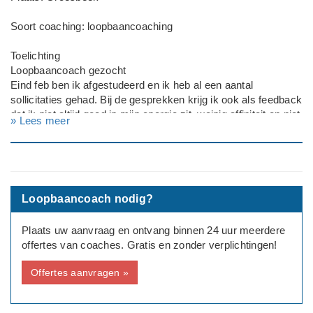
Soort coaching: loopbaancoaching
Toelichting
Loopbaancoach gezocht
Eind feb ben ik afgestudeerd en ik heb al een aantal
sollicitaties gehad. Bij de gesprekken krijg ik ook als feedback
dat ik niet altijd goed in mijn energie zit, weinig affiniteit en niet
» Lees meer
altijd een visie heb. Zelf snap ik dat ze dat zeggen omdat ik zo
over kan komen, maar ik heb niets voor niets 6 jaar in
Wageningen gestudeerd. Bachelor en Master in International
Land and Water Management.
Ik zoek een loopbaancoach die mij kan helpen om mezelf
Loopbaancoach nodig?
beter te verkopen, de woorden zoeken. Ook kijken naar mijn
competenties, waar mijn passie ligt en waar ik in kan
Plaats uw aanvraag en ontvang binnen 24 uur meerdere
verbeteren.
offertes van coaches. Gratis en zonder verplichtingen!
Werksituatie: Net afgestudeerd / starter
Offertes aanvragen »
---
Geslacht: man
Opleidingsniveau: WO