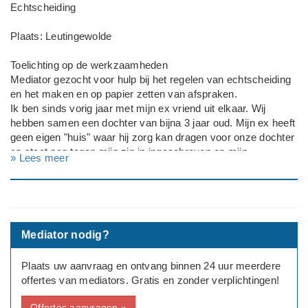
Echtscheiding
Plaats: Leutingewolde
Toelichting op de werkzaamheden
Mediator gezocht voor hulp bij het regelen van echtscheiding
en het maken en op papier zetten van afspraken.
Ik ben sinds vorig jaar met mijn ex vriend uit elkaar. Wij
hebben samen een dochter van bijna 3 jaar oud. Mijn ex heeft
geen eigen "huis" waar hij zorg kan dragen voor onze dochter
en staat nog tegen mijn zin in ingeschreven op mijn
» Lees meer
woonadres. I
k zou graag samen met een mediator dingen op papier willen
zetten met betrekking tot de opvoeding van onze dochter en
hoe we dit het beste kunnen doen.
Op het moment is hij van dinsdagavond t/m vrijdag ochtend in
Mediator nodig?
mijn huis met onze dochter en ben ik dan bij mijn vriend. Ik
ben van vrijdagmiddag t/m dinsdagochtend in mijn eigen huis
Plaats uw aanvraag en ontvang binnen 24 uur meerdere
met onze dochter.
offertes van mediators. Gratis en zonder verplichtingen!
Graag zou ik hier duidelijke afspraken op papier over willen
maken met betrekking tot alles.
Offertes aanvragen »