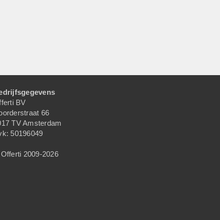
edrijfsgegevens
ferti BV
oorderstraat 66
017 TV Amsterdam
vk: 50196049
Offerti 2009-2026