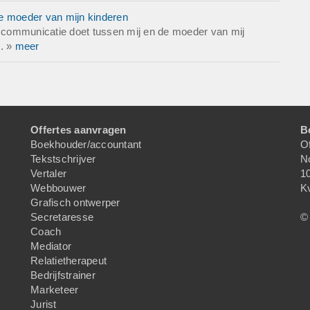
de moeder van mijn kinderen
de communicatie doet tussen mij en de moeder van mij
.. »
meer
Offertes aanvragen
B
Boekhouder/accountant
Of
Tekstschrijver
N
Vertaler
1
Webbouwer
K
Grafisch ontwerper
Secretaresse
© 
Coach
Mediator
Relatietherapeut
Bedrijfstrainer
Marketeer
Jurist