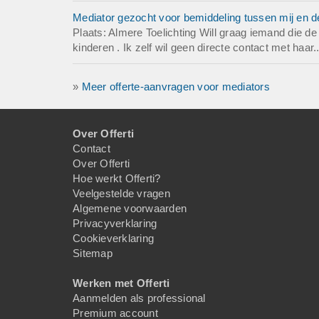
Mediator gezocht voor bemiddeling tussen mij en 
Plaats: Almere Toelichting Will graag iemand die 
kinderen . Ik zelf wil geen directe contact met haar.
»
Meer offerte-aanvragen voor mediators
Over Offerti
Contact
Over Offerti
Hoe werkt Offerti?
Veelgestelde vragen
Algemene voorwaarden
Privacyverklaring
Cookieverklaring
Sitemap
Werken met Offerti
Aanmelden als professional
Premium account