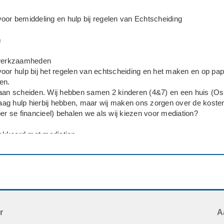
oor bemiddeling en hulp bij regelen van Echtscheiding
m
 werkzaamheden
oor hulp bij het regelen van echtscheiding en het maken en op pap
en.
gaan scheiden. Wij hebben samen 2 kinderen (4&7) en een huis (Os
ag hulp hierbij hebben, maar wij maken ons zorgen over de koste
per se financieel) behalen we als wij kiezen voor mediation?
n akkoord met mediation
o spoedig mogelijk
r
A