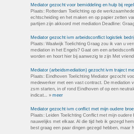
Mediator gezocht voor bemiddeling en hulp bij rege
Plaats: Rotterdam Toelichting op de werkzaamheden
echtscheiding en het maken en op papier zetten va
partijen zijn akkoord met mediation Deadline: Graa
Mediator gezocht ivm arbeidsconflict logistiek bedrij
Plaats: Waalwijk Toelichting Graag zou ik van u ver
mediation in het Engels? Gaat om een arbeidsconfl
worden en hoort hier bij aanwezig te zijn Met vriende
Mediator (arbeidsmediation) gezocht ivm traject m
Plaats: Eindhoven Toelichting Mediator gezocht voo
medewerker met een vast contract. De mediation vin
zsm starten, in of rond Eindhoven of op een neutrale
indicat... »
meer
Mediator gezocht ivm conflict met mijn oudere broe
Plaats: Leiden Toelichting Conflict met mijn oudere
nauwelijks met elkaar. Al die tijd heb ik gezegd hem
best graag een paar dingen gezegd hebben, maar heb