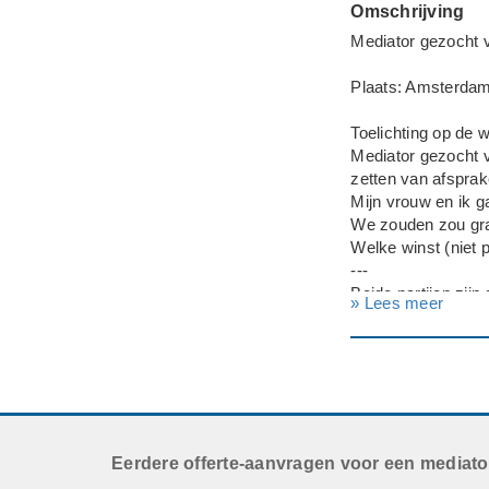
Omschrijving
Mediator gezocht v
Plaats: Amsterda
Toelichting op de
Mediator gezocht v
zetten van afsprak
Mijn vrouw en ik 
We zouden zou gra
Welke winst (niet 
---
Beide partijen zij
» Lees meer
Deadline: Graag z
Eerdere offerte-aanvragen voor een mediato