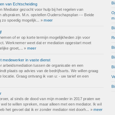
Bi
len van Echtscheiding
 Mediator gezocht voor hulp bij het regelen van
Op
n afspraken. M.n. opstellen Ouderschapsplan --- Beide
mi
g zo spoedig mogelijk... »
meer
Bi
f
nemen of er op korte termijn mogelijkheden zijn voor
Re
ict. Werknemer weet dat er mediation opgestart moet
Bi
lijke groet,... »
meer
B
et medewerker in vaste dienst
r arbeidsmediation tussen de organisatie en een
Bi
dt plaats op advies van de bedrijfsarts. We willen graag
 locatie. Graag ontvang ik van u: - uw tarief en een
Ve
Bi
r
 broer, al sinds de dood van mijn moeder in 2017 praten we
 wel te willen spreken, maar alleen met een mediator. Ik wil
 het gevoel dat ik er zonder mediator niet doorh... »
meer