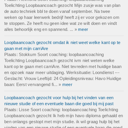
Toelichting Loopbaancoach gezocht Mijn zusje was van plan
de auto techniek bbl te doen vanaf september. Na twee
weken op haar leerwerk bedrijf heeft zij er voor gekozen om
te stoppen. Ze heeft nu geen idee wat ze wilt doen en vindt
alles behoorlijk eng en spannend. ... »
meer
Loopbaancoach gezocht omdat ik niet weet welke kant op te
gaan met mijn carriAre
Plaats: Stokkum Soort coaching: loopbaancoaching
Toelichting Loopbaancoach gezocht ivm niet weten welke
kant op te gaan met carriAre. Niet tevreden met huidige baan
en opzoek naar meer uitdaging. Werksituatie: Loondienst ---
Geslacht: Vrouw Leeftijd: 24 Opleidingsniveau: Havo Huidige
baan: Eerst vervangend fi... »
meer
Loopbaancoach gezocht voor hulp bij het vinden van een
nieuwe studie of een eventuele baan die goed bij mij past
Plaats: Lisse Soort coaching: loopbaancoaching Toelichting
Loopbaancoach gezocht Ik heb mijn havo diploma gehaald en
ben onlangs gestopt met mijn studie. ik wil graag hulp bij het
vinden van een nieuwe studie of een eventuele baan die goed