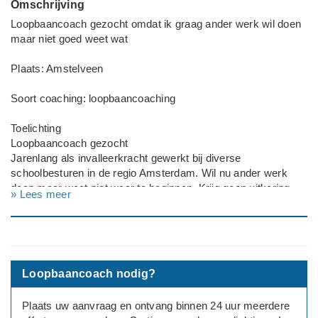
Omschrijving
Loopbaancoach gezocht omdat ik graag ander werk wil doen
maar niet goed weet wat
Plaats: Amstelveen
Soort coaching: loopbaancoaching
Toelichting
Loopbaancoach gezocht
Jarenlang als invalleerkracht gewerkt bij diverse
schoolbesturen in de regio Amsterdam. Wil nu ander werk
doen maar weet niet waar te beginnen. Krijg geen uitkering
» Lees meer
omdat ik zelf ontslag heb ingediend. I
k ben 46 jaar met een pabo diploma wil niet meer werken met
kinderen.
Werksituatie: Werkzoekend
Loopbaancoach nodig?
---
Geslacht: vrouw
Plaats uw aanvraag en ontvang binnen 24 uur meerdere
Leeftijd: 46