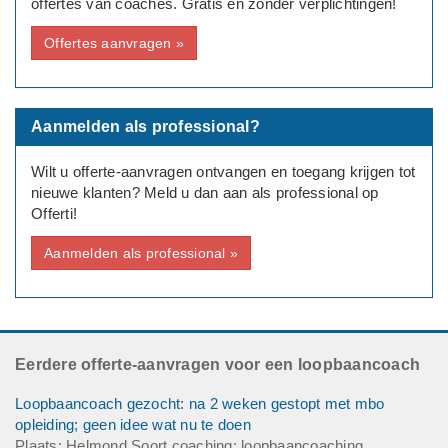
offertes van coaches. Gratis en zonder verplichtingen!
Opleidingsniveau: Pabo
Huidige baan: leerkracht
Offertes aanvragen »
Deadline: Graag zo spoedig mogelijk
Aanmelden als professional?
Wilt u offerte-aanvragen ontvangen en toegang krijgen tot
nieuwe klanten? Meld u dan aan als professional op
Offerti!
Aanmelden als professional »
Eerdere offerte-aanvragen voor een loopbaancoach
Loopbaancoach gezocht: na 2 weken gestopt met mbo
opleiding; geen idee wat nu te doen
Plaats: Helmond Soort coaching: loopbaancoaching