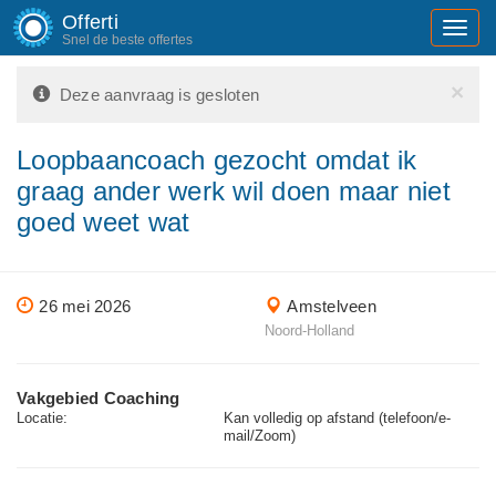
Offerti
Toggl
Snel de beste offertes
navig
×
Deze aanvraag is gesloten
Loopbaancoach gezocht omdat ik
graag ander werk wil doen maar niet
goed weet wat
26 mei 2026
Amstelveen
Noord-Holland
Vakgebied Coaching
Locatie:
Kan volledig op afstand (telefoon/e-
mail/Zoom)