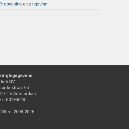
fe coaching en zingeving
edrijfsgegevens
ferti BV
oorderstraat 66
017 TV Amsterdam
vk: 50196049
Offerti 2009-2026