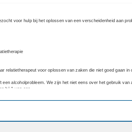
ezocht voor hulp bij het oplossen van een verscheidenheid aan pr
atietherapie
ar relatietherapeut voor oplossen van zaken die niet goed gaan in
t een alcoholprobleem. We zijn het niet eens over het gebruik van 
s bij 1 van ons.
iet meer met elkaar. Bij wel communiceren lopen de emoties hoo
roeid. Irritaties over elkaars gedrag. Zien voornamelijk het negatieve
spelen gedachtes die in het verleden zijn gebeurd op in het heden.
siva bij man.
j elkaar waarvan 17 getrouwd.