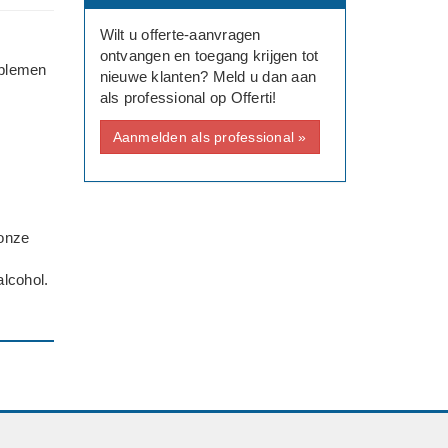
Wilt u offerte-aanvragen
ontvangen en toegang krijgen tot
oblemen
nieuwe klanten? Meld u dan aan
als professional op Offerti!
Aanmelden als professional »
 onze
alcohol.
g op.
 bij