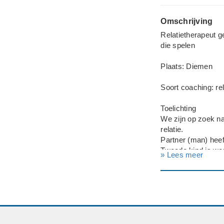
Omschrijving
Relatietherapeut g
die spelen
Plaats: Diemen
Soort coaching: rel
Toelichting
We zijn op zoek na
relatie.
Partner (man) heef
Tweede kind is wen
» Lees meer
We communiceren n
Zijn uit elkaar geg
elkaar. Bij de een 
Gebruik antidepres
Onze situatie
We zijn 25 jaar bi