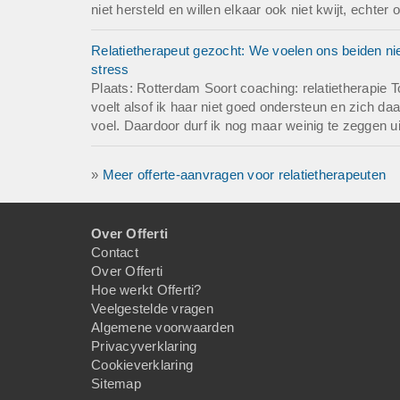
niet hersteld en willen elkaar ook niet kwijt, echter
Relatietherapeut gezocht: We voelen ons beiden nie
stress
Plaats: Rotterdam Soort coaching: relatietherapie T
voelt alsof ik haar niet goed ondersteun en zich da
voel. Daardoor durf ik nog maar weinig te zeggen ui
»
Meer offerte-aanvragen voor relatietherapeuten
Over Offerti
Contact
Over Offerti
Hoe werkt Offerti?
Veelgestelde vragen
Algemene voorwaarden
Privacyverklaring
Cookieverklaring
Sitemap