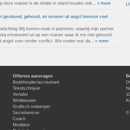
 op deze manier is de relatie in stand houden ook... »
meer
Li
t gesteund, gehoord, en ervaren uit angst hiervoor veel
oelichting Wij komen vaak in patronen, waarbij mijn partner
arbij emotioneel uit op een manier waar ik me niet gehoord
t angst voor verder conflict. We voelen ons da... »
meer
Offertes aanvragen
B
Boekhouder/accountant
Of
Tekstschrijver
N
Vertaler
1
Webbouwer
K
Grafisch ontwerper
Secretaresse
© 
Coach
Mediator