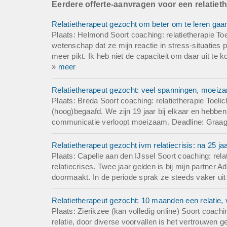
Eerdere offerte-aanvragen voor een relatiet
We hebben 1 zoon 
Relatietherapeut gezocht om beter om te leren gaan
Offerte
Plaats: Helmond Soort coaching: relatietherapie To
Offerte aanvragen 
wetenschap dat ze mijn reactie in stress-situaties 
meer pikt. Ik heb niet de capaciteit om daar uit te
Deadline: Graag z
»
meer
Relatietherapeut gezocht: veel spanningen, moei
Plaats: Breda Soort coaching: relatietherapie Toeli
(hoog)begaafd. We zijn 19 jaar bij elkaar en hebben
communicatie verloopt moeizaam. Deadline: Graag 
Relatietherapeut gezocht ivm relatiecrisis: na 25 ja
Plaats: Capelle aan den IJssel Soort coaching: relat
relatiecrises. Twee jaar gelden is bij mijn partner 
doormaakt. In de periode sprak ze steeds vaker uit
Relatietherapeut gezocht: 10 maanden een relatie, 
Plaats: Zierikzee (kan volledig online) Soort coach
relatie, door diverse voorvallen is het vertrouwen