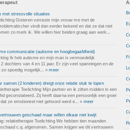
herapeut
A
van 7 jaar.
B
 met stressvolle situaties
elichting Gisteren verraste mijn vrouw me met de
E
intake en sessies online avond relatie therapie.
problematischer vindt dan eerder bekend en dat ze dat niet
 komen zo merk ik. We willen hier beiden graag aan werk...
C
o spoedig mogelijk
C
zame communicatie (autisme en hoogbegaafdheid)
Fi
chting Ik heb autisme en mijn man is vermoedelijk
 2 dochters van 4 en 11 jaar. Er zijn veel spanningen en de
L
zo spoedig mogelijk... »
meer
Co
ar samen (2 kinderen) dreigt onze relatie stuk te lopen
ietherapie Toelichting Mijn partner en ik zitten midden in een
Pe
Adhd geconstateerd. Zij heeft daarna een persoonlijk een groei
P
 dat ze emotioneel niet gehoord werd e... »
meer
Co
vertrouwen geschaad maar willen elkaar niet kwijt
ing: relatietherapie Toelichting We hebben tien maanden
Re
 geschaad c.q. afgenomen. Samen krijgen we dit vertrouwen