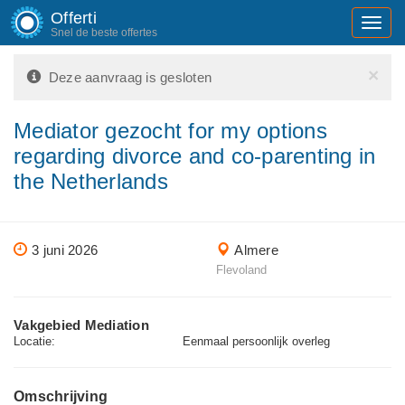
Offerti
Toggl
Snel de beste offertes
navig
×
Deze aanvraag is gesloten
Mediator gezocht for my options
regarding divorce and co-parenting in
the Netherlands
3 juni 2026
Almere
Flevoland
Vakgebied Mediation
Locatie:
Eenmaal persoonlijk overleg
Omschrijving