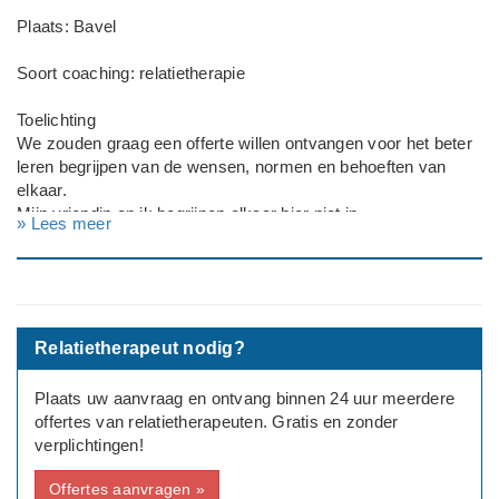
Plaats: Bavel
Soort coaching: relatietherapie
Toelichting
We zouden graag een offerte willen ontvangen voor het beter
leren begrijpen van de wensen, normen en behoeften van
elkaar.
Mijn vriendin en ik begrijpen elkaar hier niet in.
» Lees meer
Deadline: Graag zo spoedig mogelijk
Relatietherapeut nodig?
Plaats uw aanvraag en ontvang binnen 24 uur meerdere
offertes van relatietherapeuten. Gratis en zonder
verplichtingen!
Offertes aanvragen »