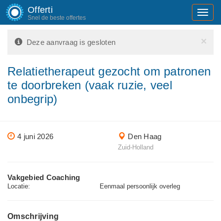
Offerti
Toggl
Snel de beste offertes
navig
×
Deze aanvraag is gesloten
Relatietherapeut gezocht om patronen
te doorbreken (vaak ruzie, veel
onbegrip)
4 juni 2026
Den Haag
Zuid-Holland
Vakgebied Coaching
Locatie:
Eenmaal persoonlijk overleg
Omschrijving