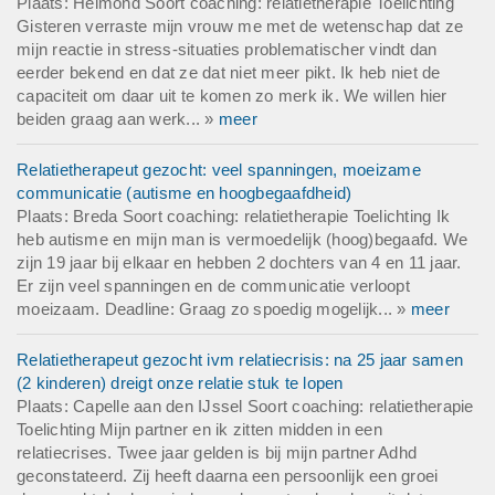
Plaats: Helmond Soort coaching: relatietherapie Toelichting
Gisteren verraste mijn vrouw me met de wetenschap dat ze
mijn reactie in stress-situaties problematischer vindt dan
eerder bekend en dat ze dat niet meer pikt. Ik heb niet de
capaciteit om daar uit te komen zo merk ik. We willen hier
beiden graag aan werk... »
meer
Relatietherapeut gezocht: veel spanningen, moeizame
communicatie (autisme en hoogbegaafdheid)
Plaats: Breda Soort coaching: relatietherapie Toelichting Ik
heb autisme en mijn man is vermoedelijk (hoog)begaafd. We
zijn 19 jaar bij elkaar en hebben 2 dochters van 4 en 11 jaar.
Er zijn veel spanningen en de communicatie verloopt
moeizaam. Deadline: Graag zo spoedig mogelijk... »
meer
Relatietherapeut gezocht ivm relatiecrisis: na 25 jaar samen
(2 kinderen) dreigt onze relatie stuk te lopen
Plaats: Capelle aan den IJssel Soort coaching: relatietherapie
Toelichting Mijn partner en ik zitten midden in een
relatiecrises. Twee jaar gelden is bij mijn partner Adhd
geconstateerd. Zij heeft daarna een persoonlijk een groei