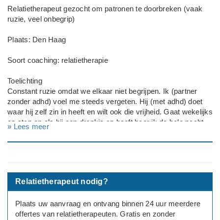
Relatietherapeut gezocht om patronen te doorbreken (vaak
ruzie, veel onbegrip)
Plaats: Den Haag
Soort coaching: relatietherapie
Toelichting
Constant ruzie omdat we elkaar niet begrijpen. Ik (partner
zonder adhd) voel me steeds vergeten. Hij (met adhd) doet
waar hij zelf zin in heeft en wilt ook die vrijheid. Gaat wekelijks
op stap en als hij een drankje op heeft hoor ik de hele nacht
» Lees meer
niks meer van hem. Als we samen zijn zijn we gek op elkaar
maar we kunnen bepaalde patronen niet doorbreken
Deadline: Graag zo spoedig mogelijk
Relatietherapeut nodig?
Plaats uw aanvraag en ontvang binnen 24 uur meerdere
offertes van relatietherapeuten. Gratis en zonder