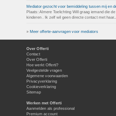
Mediator gezocht voor bemiddeling tussen mij en 
Plaats: Almere Toelichting Will graag iemand die 
kinderen . Ik zelf wil geen directe contact met haar.
»
Meer offerte-aanvragen voor mediators
Over Offerti
Contact
Over Offerti
Hoe werkt Offerti?
Veelgestelde vragen
Algemene voorwaarden
Privacyverklaring
Cookieverklaring
Sitemap
Werken met Offerti
Aanmelden als professional
Premium account