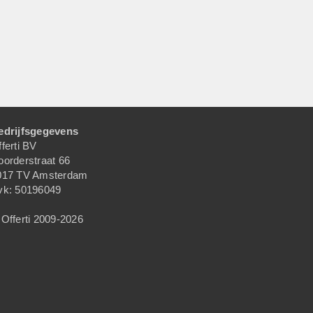
edrijfsgegevens
ferti BV
oorderstraat 66
017 TV Amsterdam
vk: 50196049
Offerti 2009-2026