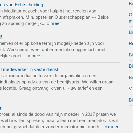
Bi
len van Echtscheiding
 Mediator gezocht voor hulp bij het regelen van
Op
n afspraken. M.n. opstellen Ouderschapsplan --- Beide
mi
g zo spoedig mogelijk... »
meer
Bi
f
nemen of er op korte termijn mogelijkheden zijn voor
Re
ict. Werknemer weet dat er mediation opgestart moet
Bi
lijke groet,... »
meer
B
et medewerker in vaste dienst
r arbeidsmediation tussen de organisatie en een
Bi
dt plaats op advies van de bedrijfsarts. We willen graag
 locatie. Graag ontvang ik van u: - uw tarief en een
Ve
Bi
r
 broer, al sinds de dood van mijn moeder in 2017 praten we
 wel te willen spreken, maar alleen met een mediator. Ik wil
 het gevoel dat ik er zonder mediator niet doorh... »
meer