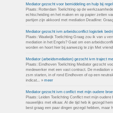
Mediator gezocht voor bemiddeling en hulp bij rege
Plaats: Rotterdam Toelichting op de werkzaamheden
echtscheiding en het maken en op papier zetten va
partijen zijn akkoord met mediation Deadline: Graa
Mediator gezocht ivm arbeidsconflict logistiek bedrij
Plaats: Waalwijk Toelichting Graag zou ik van u ver
mediation in het Engels? Gaat om een arbeidsconfl
worden en hoort hier bij aanwezig te zijn Met vriende
Mediator (arbeidsmediation) gezocht ivm traject m
Plaats: Eindhoven Toelichting Mediator gezocht voo
medewerker met een vast contract. De mediation vin
zsm starten, in of rond Eindhoven of op een neutrale
indicat... »
meer
Mediator gezocht ivm conflict met mijn oudere broe
Plaats: Leiden Toelichting Conflict met mijn oudere
nauwelijks met elkaar. Al die tijd heb ik gezegd hem
best graag een paar dingen gezegd hebben, maar heb