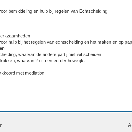
oor bemiddeling en hulp bij regelen van Echtscheiding
 werkzaamheden
oor hulp bij het regelen van echtscheiding en het maken en op pap
en.
heiding, waarvan de andere partij niet wil scheiden.
etrokken, waarvan 2 uit een eerder huwelijk.
n akkoord met mediation
o spoedig mogelijk
r
A