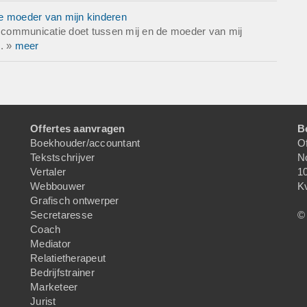
de moeder van mijn kinderen
de communicatie doet tussen mij en de moeder van mij
.. »
meer
Offertes aanvragen
B
Boekhouder/accountant
Of
Tekstschrijver
N
Vertaler
1
Webbouwer
K
Grafisch ontwerper
Secretaresse
© 
Coach
Mediator
Relatietherapeut
Bedrijfstrainer
Marketeer
Jurist