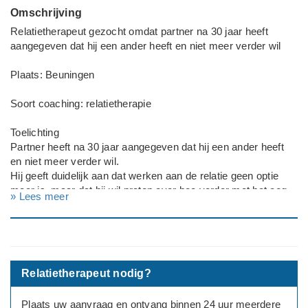
Omschrijving
Relatietherapeut gezocht omdat partner na 30 jaar heeft
aangegeven dat hij een ander heeft en niet meer verder wil
Plaats: Beuningen
Soort coaching: relatietherapie
Toelichting
Partner heeft na 30 jaar aangegeven dat hij een ander heeft
en niet meer verder wil.
Hij geeft duidelijk aan dat werken aan de relatie geen optie
meer is, maar dat hij wil praten over hoe verder met het oog
» Lees meer
op kinderen.
Ik had dit totaal niet zien aankomen en maak me nu vooral
zorgen om de kinderen van 14, 16 en 19 (3 jongens) die nog
allemaal thuis wonen.
Relatietherapeut nodig?
Deadline: Graag zo spoedig mogelijk
Plaats uw aanvraag en ontvang binnen 24 uur meerdere