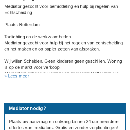
Mediator gezocht voor bemiddeling en hulp bij regelen van
Echtscheiding
Plaats: Rotterdam
Toelichting op de werkzaamheden
Mediator gezocht voor hulp bij het regelen van echtscheiding
en het maken en op papier zetten van afspraken.
Wij willen Scheiden. Geen kinderen geen geschillen. Woning
is op de markt voor verkoop.
Momenteel hebben wij lening van gemeente Rotterdam via
» Lees meer
participate wet, per maand 1900euro.
---
Beide partijen zijn akkoord met mediation
Deadline: Graag zo spoedig mogelijk
Mediator nodig?
Plaats uw aanvraag en ontvang binnen 24 uur meerdere
offertes van mediators. Gratis en zonder verplichtingen!