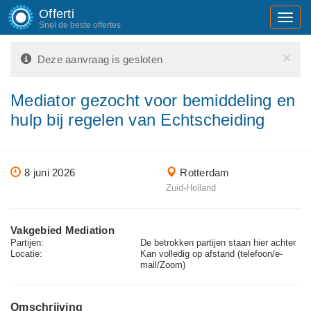
Offerti
Toggl
Snel de beste offertes
navig
×
Deze aanvraag is gesloten
Mediator gezocht voor bemiddeling en
hulp bij regelen van Echtscheiding
8 juni 2026
Rotterdam
Zuid-Holland
Vakgebied Mediation
Partijen:
De betrokken partijen staan hier achter
Locatie:
Kan volledig op afstand (telefoon/e-
mail/Zoom)
Omschrijving