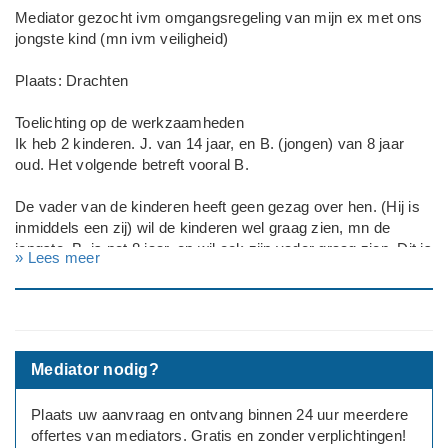
Mediator gezocht ivm omgangsregeling van mijn ex met ons
jongste kind (mn ivm veiligheid)
Plaats: Drachten
Toelichting op de werkzaamheden
Ik heb 2 kinderen. J. van 14 jaar, en B. (jongen) van 8 jaar
oud. Het volgende betreft vooral B.
De vader van de kinderen heeft geen gezag over hen. (Hij is
inmiddels een zij) wil de kinderen wel graag zien, mn de
jongste. B. is net 8 jaar, en wil ook zijn vader graag zien. Dit is
» Lees meer
ook wat ik graag wil. Maar ik wil graag dat dit veilig gebeurt.
Door een recente ontwikkeling in de gezondheid van vader
kan ik niet inschatten of de situatie daar veilig is voor B.
Waar we naar zoeken is iemand die samen met ons een
Mediator nodig?
oplossing bedenkt om B. zijn vader te laten zien zonder dat ik
me zorgen maak om B, iemand die een inschatting maakt wat
Plaats uw aanvraag en ontvang binnen 24 uur meerdere
kan en aan alle partijen duidelijk maakt wat de afspraken zijn
offertes van mediators. Gratis en zonder verplichtingen!
en waar de grenzen liggen.