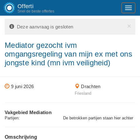
Offerti
Toggl
Snel de beste offertes
navig
×
Deze aanvraag is gesloten
Mediator gezocht ivm
omgangsregeling van mijn ex met ons
jongste kind (mn ivm veiligheid)
9 juni 2026
Drachten
Friesland
Vakgebied Mediation
Partijen:
De betrokken partijen staan hier achter
Omschrijving