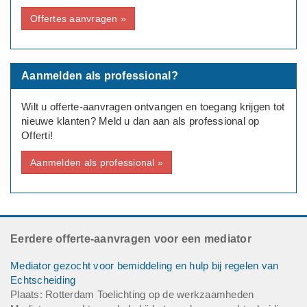
Offertes aanvragen »
Tot op heden verliep de omgang altijd in overleg met elkaar,
maar sinds een revalidatie periode van 9 weken is duidelijk
geworden dat de gezondheid van vader niet beter zal worden
en dit roept bij mij vragen op over veiligheid.
Aanmelden als professional?
Beste bereikbaar: In de avond van 18:00 tot 21:00
Wilt u offerte-aanvragen ontvangen en toegang krijgen tot
---
nieuwe klanten? Meld u dan aan als professional op
Beide partijen zijn akkoord met mediation
Offerti!
Deadline: Graag zo spoedig mogelijk
Aanmelden als professional »
Eerdere offerte-aanvragen voor een mediator
Mediator gezocht voor bemiddeling en hulp bij regelen van
Echtscheiding
Plaats: Rotterdam Toelichting op de werkzaamheden