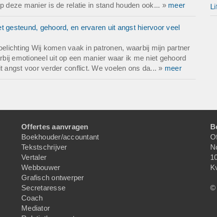
 op deze manier is de relatie in stand houden ook... »
meer
Li
t gesteund, gehoord, en ervaren uit angst hiervoor veel
oelichting Wij komen vaak in patronen, waarbij mijn partner
arbij emotioneel uit op een manier waar ik me niet gehoord
t angst voor verder conflict. We voelen ons da... »
meer
Offertes aanvragen
B
Boekhouder/accountant
Of
Tekstschrijver
N
Vertaler
1
Webbouwer
K
Grafisch ontwerper
Secretaresse
© 
Coach
Mediator