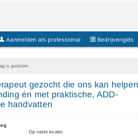
Aanmelden als professional
Bedrijvengids
g is gesloten
erapeut gezocht die ons kan helpe
nding én met praktische, ADD-
jke handvatten
ing
Op vaste locatie