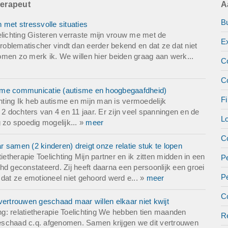
herapeut
A
g de tarieven.
B
 met stressvolle situaties
o spoedig mogelijk
elichting Gisteren verraste mijn vrouw me met de
E
problematischer vindt dan eerder bekend en dat ze dat niet
 komen zo merk ik. We willen hier beiden graag aan werk...
C
C
zame communicatie (autisme en hoogbegaafdheid)
Fi
chting Ik heb autisme en mijn man is vermoedelijk
 2 dochters van 4 en 11 jaar. Er zijn veel spanningen en de
L
zo spoedig mogelijk... »
meer
Co
ar samen (2 kinderen) dreigt onze relatie stuk te lopen
ietherapie Toelichting Mijn partner en ik zitten midden in een
Pe
Adhd geconstateerd. Zij heeft daarna een persoonlijk een groei
P
 dat ze emotioneel niet gehoord werd e... »
meer
Co
vertrouwen geschaad maar willen elkaar niet kwijt
ing: relatietherapie Toelichting We hebben tien maanden
Re
 geschaad c.q. afgenomen. Samen krijgen we dit vertrouwen