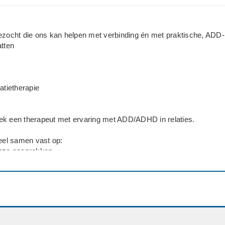
ezocht die ons kan helpen met verbinding én met praktische, ADD-
atten
atietherapie
ek een therapeut met ervaring met ADD/ADHD in relaties.
el samen vast op:
onze gesprekken
 van huishouden
 vooruitkijken en vakanties
die ons kan helpen met de onderlinge verbinding én met praktisch
handvatten.
erde therapeut heeft op korte termijn ruimte voor een intake? We