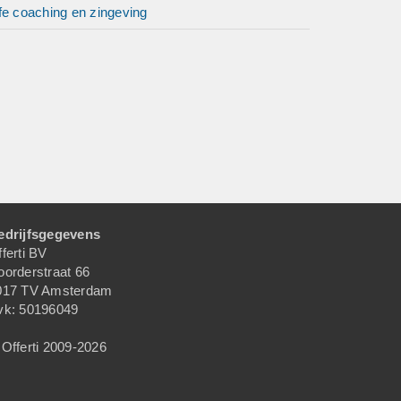
fe coaching en zingeving
edrijfsgegevens
ferti BV
oorderstraat 66
017 TV Amsterdam
vk: 50196049
Offerti 2009-2026