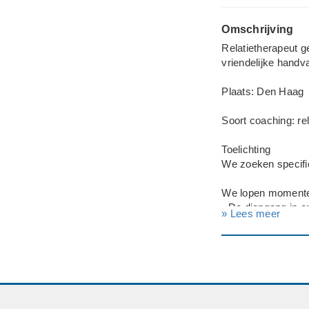
Omschrijving
Relatietherapeut g
vriendelijke handv
Plaats: Den Haag
Soort coaching: rel
Toelichting
We zoeken specifi
We lopen momente
- De diepgang in 
» Lees meer
- Het organiseren
- Intimiteit
- Toekomstplannen,
We zoeken iemand 
ADD-vriendelijke 
Welke gespecialise