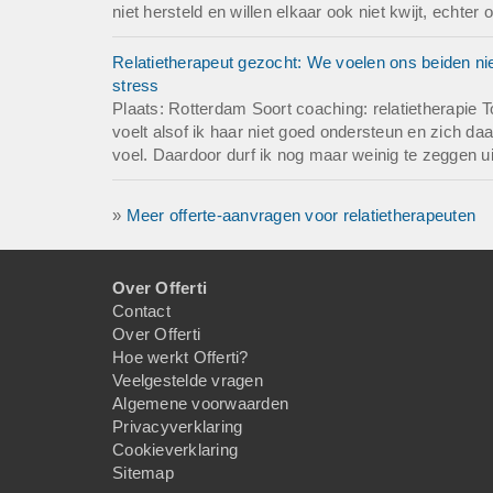
niet hersteld en willen elkaar ook niet kwijt, echter
Relatietherapeut gezocht: We voelen ons beiden nie
stress
Plaats: Rotterdam Soort coaching: relatietherapie T
voelt alsof ik haar niet goed ondersteun en zich da
voel. Daardoor durf ik nog maar weinig te zeggen ui
»
Meer offerte-aanvragen voor relatietherapeuten
Over Offerti
Contact
Over Offerti
Hoe werkt Offerti?
Veelgestelde vragen
Algemene voorwaarden
Privacyverklaring
Cookieverklaring
Sitemap