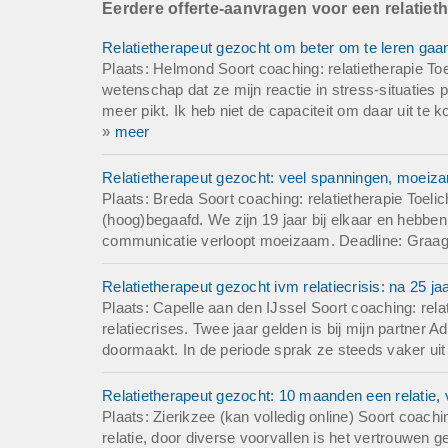
Eerdere offerte-aanvragen voor een relatiet
ontvangen ook graa
Relatietherapeut gezocht om beter om te leren gaan
Deadline: Graag z
Plaats: Helmond Soort coaching: relatietherapie To
wetenschap dat ze mijn reactie in stress-situaties 
meer pikt. Ik heb niet de capaciteit om daar uit te
»
meer
Relatietherapeut gezocht: veel spanningen, moei
Plaats: Breda Soort coaching: relatietherapie Toeli
(hoog)begaafd. We zijn 19 jaar bij elkaar en hebben
communicatie verloopt moeizaam. Deadline: Graag 
Relatietherapeut gezocht ivm relatiecrisis: na 25 ja
Plaats: Capelle aan den IJssel Soort coaching: relat
relatiecrises. Twee jaar gelden is bij mijn partner 
doormaakt. In de periode sprak ze steeds vaker uit
Relatietherapeut gezocht: 10 maanden een relatie, 
Plaats: Zierikzee (kan volledig online) Soort coach
relatie, door diverse voorvallen is het vertrouwen