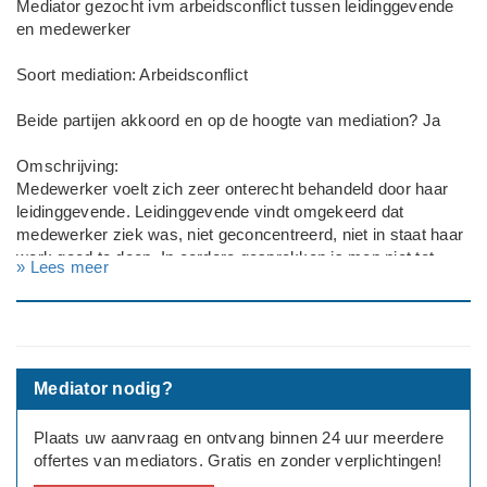
Mediator gezocht ivm arbeidsconflict tussen leidinggevende
en medewerker
Soort mediation: Arbeidsconflict
Beide partijen akkoord en op de hoogte van mediation? Ja
Omschrijving:
Medewerker voelt zich zeer onterecht behandeld door haar
leidinggevende. Leidinggevende vindt omgekeerd dat
medewerker ziek was, niet geconcentreerd, niet in staat haar
werk goed te doen. In eerdere gesprekken is men niet tot
» Lees meer
elkaar gekomen
Graag per mail een beeld van het proces, mogelijke
startmoment, verwachte doorlooptijd en kosten
Mediator nodig?
Aanvrager: werkgever (onderwijs)
Plaats uw aanvraag en ontvang binnen 24 uur meerdere
offertes van mediators. Gratis en zonder verplichtingen!