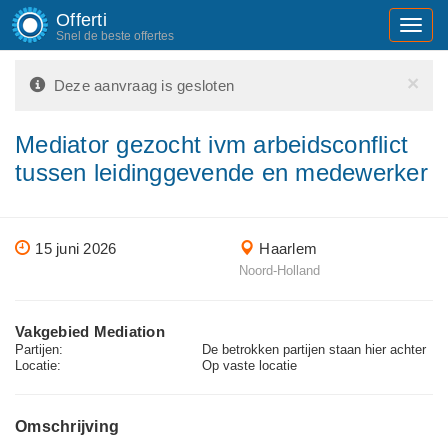
Offerti
Toggl
Snel de beste offertes
navig
×
Deze aanvraag is gesloten
Mediator gezocht ivm arbeidsconflict
tussen leidinggevende en medewerker
15 juni 2026
Haarlem
Noord-Holland
Vakgebied Mediation
Partijen:
De betrokken partijen staan hier achter
Locatie:
Op vaste locatie
Omschrijving