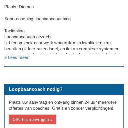
Plaats: Diemen
Soort coaching: loopbaancoaching
Toelichting
Loopbaancoach gezocht
Ik ben op zoek naar werk waarin ik mijn kwaliteiten kan
benutten (ik leer razendsnel, en ik kan complexe systemen
en processen doorgronden) en daarin door kan leren/groeien,
» Lees meer
en waarin mijn zwakten worden ondersteund (ik moet nu veel
zelf uitzoeken of organiseren, maar daardoor ga ik zweven en
val ik stil).
Werksituatie: Loondienst
Loopbaancoach nodig?
---
Geslacht: Man
Plaats uw aanvraag en ontvang binnen 24 uur meerdere
Leeftijd: 31
offertes van coaches. Gratis en zonder verplichtingen!
Opleidingsniveau: WO
Huidige baan: Consultant
Offertes aanvragen »
Deadline: Graag zo spoedig mogelijk