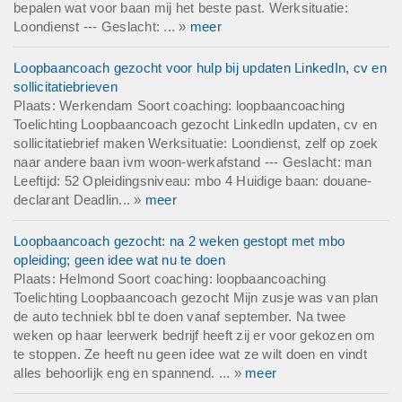
bepalen wat voor baan mij het beste past. Werksituatie:
Loondienst --- Geslacht: ... »
meer
Loopbaancoach gezocht voor hulp bij updaten LinkedIn, cv en
sollicitatiebrieven
Plaats: Werkendam Soort coaching: loopbaancoaching
Toelichting Loopbaancoach gezocht LinkedIn updaten, cv en
sollicitatiebrief maken Werksituatie: Loondienst, zelf op zoek
naar andere baan ivm woon-werkafstand --- Geslacht: man
Leeftijd: 52 Opleidingsniveau: mbo 4 Huidige baan: douane-
declarant Deadlin... »
meer
Loopbaancoach gezocht: na 2 weken gestopt met mbo
opleiding; geen idee wat nu te doen
Plaats: Helmond Soort coaching: loopbaancoaching
Toelichting Loopbaancoach gezocht Mijn zusje was van plan
de auto techniek bbl te doen vanaf september. Na twee
weken op haar leerwerk bedrijf heeft zij er voor gekozen om
te stoppen. Ze heeft nu geen idee wat ze wilt doen en vindt
alles behoorlijk eng en spannend. ... »
meer