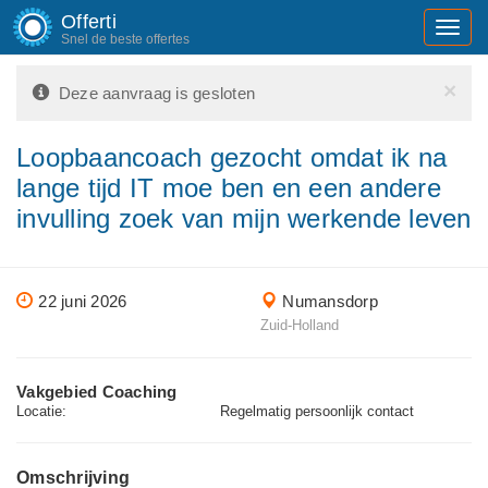
Offerti
Toggl
Snel de beste offertes
navig
×
Deze aanvraag is gesloten
Loopbaancoach gezocht omdat ik na
lange tijd IT moe ben en een andere
invulling zoek van mijn werkende leven
22 juni 2026
Numansdorp
Zuid-Holland
Vakgebied Coaching
Locatie:
Regelmatig persoonlijk contact
Omschrijving