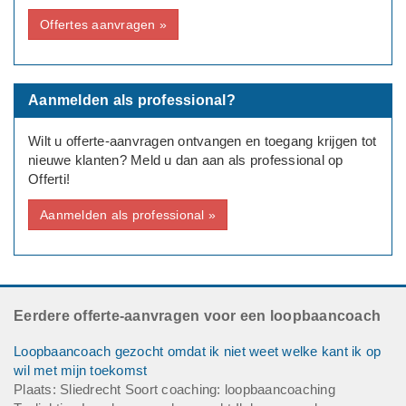
Geslacht: man
Offertes aanvragen »
Leeftijd: 49
Huidige functie: IT manager
Deadline: Graag zo spoedig mogelijk
Aanmelden als professional?
Wilt u offerte-aanvragen ontvangen en toegang krijgen tot
nieuwe klanten? Meld u dan aan als professional op
Offerti!
Aanmelden als professional »
Eerdere offerte-aanvragen voor een loopbaancoach
Loopbaancoach gezocht omdat ik niet weet welke kant ik op
wil met mijn toekomst
Plaats: Sliedrecht Soort coaching: loopbaancoaching