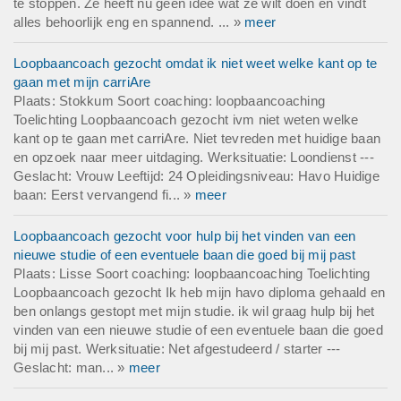
te stoppen. Ze heeft nu geen idee wat ze wilt doen en vindt
alles behoorlijk eng en spannend. ... »
meer
Loopbaancoach gezocht omdat ik niet weet welke kant op te
gaan met mijn carriAre
Plaats: Stokkum Soort coaching: loopbaancoaching
Toelichting Loopbaancoach gezocht ivm niet weten welke
kant op te gaan met carriAre. Niet tevreden met huidige baan
en opzoek naar meer uitdaging. Werksituatie: Loondienst ---
Geslacht: Vrouw Leeftijd: 24 Opleidingsniveau: Havo Huidige
baan: Eerst vervangend fi... »
meer
Loopbaancoach gezocht voor hulp bij het vinden van een
nieuwe studie of een eventuele baan die goed bij mij past
Plaats: Lisse Soort coaching: loopbaancoaching Toelichting
Loopbaancoach gezocht Ik heb mijn havo diploma gehaald en
ben onlangs gestopt met mijn studie. ik wil graag hulp bij het
vinden van een nieuwe studie of een eventuele baan die goed
bij mij past. Werksituatie: Net afgestudeerd / starter ---
Geslacht: man... »
meer