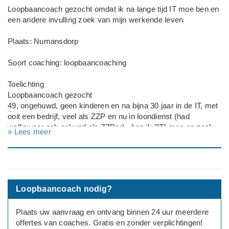
Loopbaancoach gezocht omdat ik na lange tijd IT moe ben en
een andere invulling zoek van mijn werkende leven
Plaats: Numansdorp
Soort coaching: loopbaancoaching
Toelichting
Loopbaancoach gezocht
49, ongehuwd, geen kinderen en na bijna 30 jaar in de IT, met
ooit een bedrijf, veel als ZZP en nu in loondienst (had
welliswaar ook gekund als ZZPer) , ben ik "IT" moe en zoek
» Lees meer
ik naar een andere invulling van mijn hopelijk nog lange
werkende leven.
IT Manager zijn was een logische stap, maar vooralsnog niet
een leuke en meer een energie lek dan plezier.
Programmeren was ooit leuk, maar in het huidige landschap
Loopbaancoach nodig?
ook niet meer. Ik ken de burn-out van vroeger, de bore-out
van nog niet zo lang geleden en die wil ik beide voor zijn deze
Plaats uw aanvraag en ontvang binnen 24 uur meerdere
keer.... maar ja, wat ga ik doen?
offertes van coaches. Gratis en zonder verplichtingen!
---