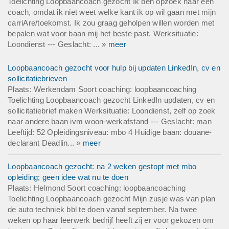
Toelichting Loopbaancoach gezocht Ik ben opzoek naar een
coach, omdat ik niet weet welke kant ik op wil gaan met mijn
carriAre/toekomst. Ik zou graag geholpen willen worden met
bepalen wat voor baan mij het beste past. Werksituatie:
Loondienst --- Geslacht: ... »
meer
Loopbaancoach gezocht voor hulp bij updaten LinkedIn, cv en
sollicitatiebrieven
Plaats: Werkendam Soort coaching: loopbaancoaching
Toelichting Loopbaancoach gezocht LinkedIn updaten, cv en
sollicitatiebrief maken Werksituatie: Loondienst, zelf op zoek
naar andere baan ivm woon-werkafstand --- Geslacht: man
Leeftijd: 52 Opleidingsniveau: mbo 4 Huidige baan: douane-
declarant Deadlin... »
meer
Loopbaancoach gezocht: na 2 weken gestopt met mbo
opleiding; geen idee wat nu te doen
Plaats: Helmond Soort coaching: loopbaancoaching
Toelichting Loopbaancoach gezocht Mijn zusje was van plan
de auto techniek bbl te doen vanaf september. Na twee
weken op haar leerwerk bedrijf heeft zij er voor gekozen om