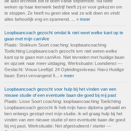
de auto techniek bbl te doen vanaf september. Na twee
weken op haar leerwerk bedrijf heeft zij er voor gekozen om
te stoppen. Ze heeft nu geen idee wat ze wilt doen en vindt
alles behoorlijk eng en spannend. ... »
meer
Loopbaancoach gezocht omdat ik niet weet welke kant op te
gaan met mijn carriAre
Plaats: Stokkum Soort coaching: loopbaancoaching
Toelichting Loopbaancoach gezocht ivm niet weten welke
kant op te gaan met carriAre. Niet tevreden met huidige baan
en opzoek naar meer uitdaging. Werksituatie: Loondienst ---
Geslacht: Vrouw Leeftijd: 24 Opleidingsniveau: Havo Huidige
baan: Eerst vervangend fi... »
meer
Loopbaancoach gezocht voor hulp bij het vinden van een
nieuwe studie of een eventuele baan die goed bij mij past
Plaats: Lisse Soort coaching: loopbaancoaching Toelichting
Loopbaancoach gezocht Ik heb mijn havo diploma gehaald en
ben onlangs gestopt met mijn studie. ik wil graag hulp bij het
vinden van een nieuwe studie of een eventuele baan die goed
bij mij past. Werksituatie: Net afgestudeerd / starter ---