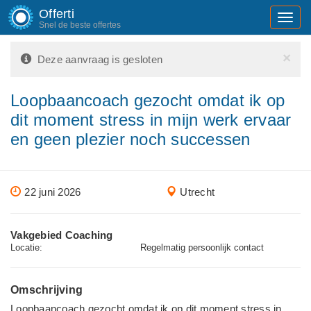
Offerti
Toggl
Snel de beste offertes
navig
×
Deze aanvraag is gesloten
Loopbaancoach gezocht omdat ik op
dit moment stress in mijn werk ervaar
en geen plezier noch successen
22 juni 2026
Utrecht
Vakgebied Coaching
Locatie:
Regelmatig persoonlijk contact
Omschrijving
Loopbaancoach gezocht omdat ik op dit moment stress in