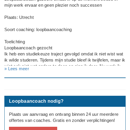
mijn werk ervaar en geen plezier noch successen
Plaats: Utrecht
Soort coaching: loopbaancoaching
Toelichting
Loopbaancoach gezocht
Ik heb een studiekeuze traject gevolgd omdat ik niet wist wat
ik wilde studeren. Tijdens mijn studie bleef ik twijfelen, maar ik
wist ook niet wat anders te doen en ging ik door. Nu werk ik
» Lees meer
als jeugdzorgwerker, en ervaar ik stress geen plezier en geen
successen. Ik ben in veel dingen geitereseerd, maar weet
daarom ook niet waar ik mij op moet richten.
Werksituatie: Net afgestudeerd / starter
Loopbaancoach nodig?
---
Geslacht: vrouw
Plaats uw aanvraag en ontvang binnen 24 uur meerdere
Leeftijd: 27
offertes van coaches. Gratis en zonder verplichtingen!
Opleidingsniveau: hbo
Huidige baan: jeugdzorgwerker