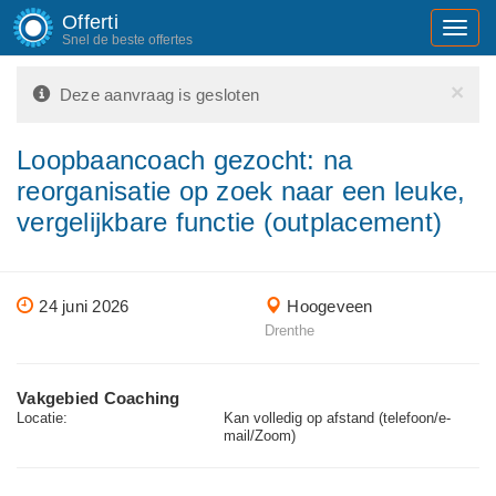
Offerti
Toggl
Snel de beste offertes
navig
×
Deze aanvraag is gesloten
Loopbaancoach gezocht: na
reorganisatie op zoek naar een leuke,
vergelijkbare functie (outplacement)
24 juni 2026
Hoogeveen
Drenthe
Vakgebied Coaching
Locatie:
Kan volledig op afstand (telefoon/e-
mail/Zoom)